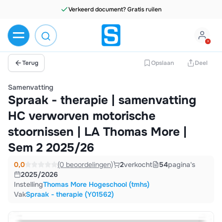
Terug
Opslaan
Deel
Samenvatting
Spraak - therapie | samenvatting
HC verworven motorische
stoornissen | LA Thomas More |
Sem 2 2025/26
0,0
(0 beoordelingen)
2
verkocht
54
pagina's
2025/2026
Instelling
Thomas More Hogeschool (tmhs)
Vak
Spraak - therapie (Y01562)