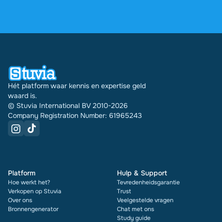
4,6 sterren op Google en Trustpilot uit meer dan
2.000 reviews. De afgelopen 30 dagen zijn er
30978 documenten via Stuvia in meerdere landen
verkocht. En dat doen we al 16 jaar. Bij elk
document zie je bovendien de beoordeling en hoe
vaak het is verkocht.
Hét platform waar kennis en expertise geld
waard is.
© Stuvia International BV 2010-2026
Company Registration Number: 61965243
Platform
Hulp & Support
Hoe werkt het?
Tevredenheidsgarantie
Verkopen op Stuvia
Trust
Over ons
Veelgestelde vragen
Bronnengenerator
Chat met ons
Study guide