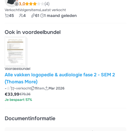
3,0
(4)
Verkocht
Volgers
Items
Laatst verkocht
45
4
61
1 maand geleden
Ook in voordeelbundel
Voordeelbundel
Alle vakken logopedie & audiologie fase 2 - SEM 2
(Thomas More)
-
-
verkocht
11
item
Mar 2026
€33,99
€79,36
Je bespaart 57%
Documentinformatie