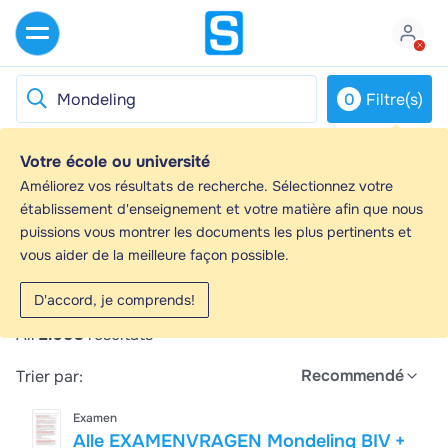
0
Filtre(s)
Votre école ou université
Mondeling - Guides d'étude, Notes de
Améliorez vos résultats de recherche. Sélectionnez votre
cours & Résumés
établissement d'enseignement et votre matière afin que nous
puissions vous montrer les documents les plus pertinents et
Vous recherchez les meilleurs guides d'étude, notes
vous aider de la meilleure façon possible.
d'étude et résumés sur Mondeling ? Sur cette page,
vous trouverez 2903 documents pour vous aider à
D'accord, je comprends!
réviser pour Mondeling.
All
2.903
résultats
Recommendé
Trier par:
Examen
Alle EXAMENVRAGEN Mondeling BIV +