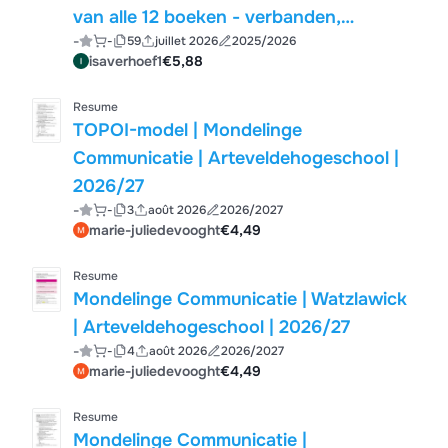
van alle 12 boeken - verbanden,
-
-
59
juillet 2026
2025/2026
mondeling oefenvragen en literatuur.
isaverhoef1
€5,88
Behaald: 8,5 mondeling
Resume
TOPOI-model | Mondelinge
Communicatie | Arteveldehogeschool |
2026/27
-
-
3
août 2026
2026/2027
marie-juliedevooght
€4,49
Resume
Mondelinge Communicatie | Watzlawick
| Arteveldehogeschool | 2026/27
-
-
4
août 2026
2026/2027
marie-juliedevooght
€4,49
Resume
Mondelinge Communicatie |