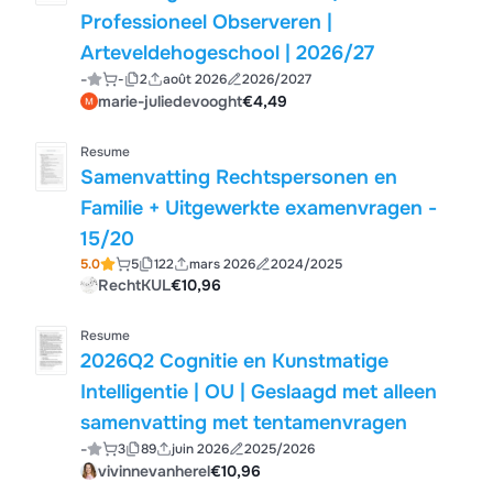
Professioneel Observeren |
Arteveldehogeschool | 2026/27
-
-
2
août 2026
2026/2027
marie-juliedevooght
€4,49
Resume
Samenvatting Rechtspersonen en
Familie + Uitgewerkte examenvragen -
15/20
5.0
5
122
mars 2026
2024/2025
RechtKUL
€10,96
Resume
2026Q2 Cognitie en Kunstmatige
Intelligentie | OU | Geslaagd met alleen
samenvatting met tentamenvragen
-
3
89
juin 2026
2025/2026
vivinnevanherel
€10,96