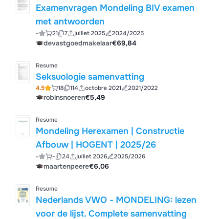
Examenvragen Mondeling BIV examen
met antwoorden
-
21
7
juillet 2025
2024/2025
devastgoedmakelaar
€69,84
Resume
Seksuologie samenvatting
4.5
18
114
octobre 2021
2021/2022
robinsnoeren
€5,49
Resume
Mondeling Herexamen | Constructie
Afbouw | HOGENT | 2025/26
-
-
24
juillet 2026
2025/2026
maartenpeere
€6,06
Resume
Nederlands VWO - MONDELING: lezen
voor de lijst. Complete samenvatting