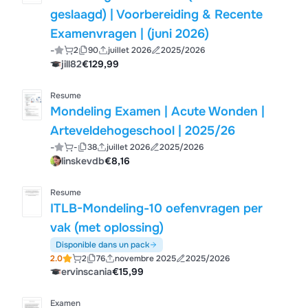
geslaagd) | Voorbereiding & Recente
Examenvragen | (juni 2026)
-
2
90
juillet 2026
2025/2026
jill82
€129,99
Resume
Mondeling Examen | Acute Wonden |
Arteveldehogeschool | 2025/26
-
-
38
juillet 2026
2025/2026
linskevdb
€8,16
Resume
ITLB-Mondeling-10 oefenvragen per
vak (met oplossing)
Disponible dans un pack
2.0
2
76
novembre 2025
2025/2026
ervinscania
€15,99
Examen