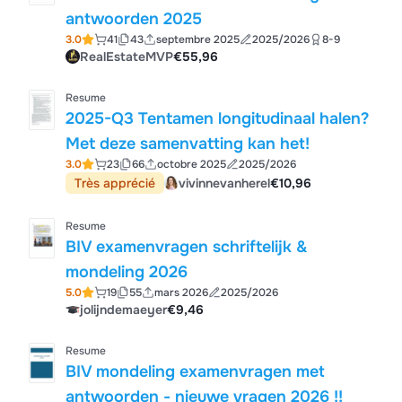
antwoorden 2025
3.0
41
43
septembre 2025
2025/2026
8-9
RealEstateMVP
€55,96
Resume
2025-Q3 Tentamen longitudinaal halen?
Met deze samenvatting kan het!
3.0
23
66
octobre 2025
2025/2026
Très apprécié
vivinnevanherel
€10,96
Resume
BIV examenvragen schriftelijk &
mondeling 2026
5.0
19
55
mars 2026
2025/2026
jolijndemaeyer
€9,46
Resume
BIV mondeling examenvragen met
antwoorden - nieuwe vragen 2026 !!