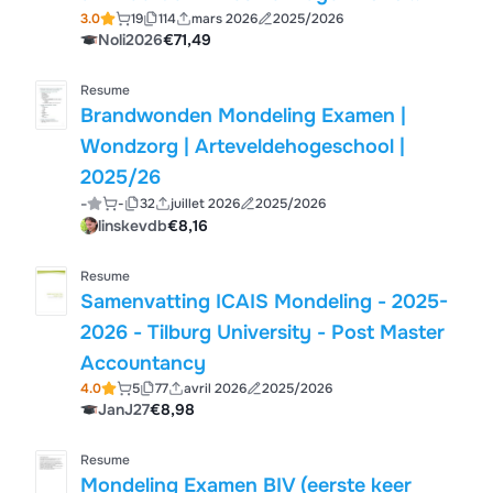
3.0
19
114
mars 2026
2025/2026
Noli2026
€71,49
Resume
Brandwonden Mondeling Examen |
Wondzorg | Arteveldehogeschool |
2025/26
-
-
32
juillet 2026
2025/2026
linskevdb
€8,16
Resume
Samenvatting ICAIS Mondeling - 2025-
2026 - Tilburg University - Post Master
Accountancy
4.0
5
77
avril 2026
2025/2026
JanJ27
€8,98
Resume
Mondeling Examen BIV (eerste keer