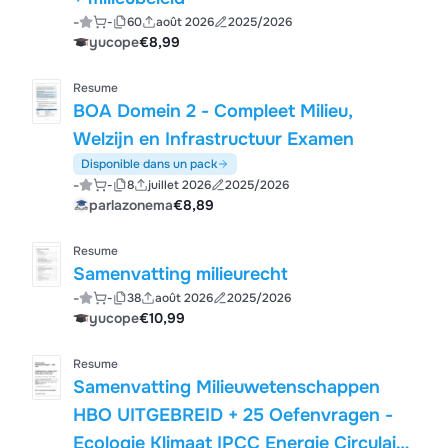
-
-
60
août 2026
2025/2026
yucope
€8,99
Resume
BOA Domein 2 - Compleet Milieu,
Welzijn en Infrastructuur Examen
Disponible dans un pack
-
-
8
juillet 2026
2025/2026
parlazonema
€8,89
Resume
Samenvatting milieurecht
-
-
38
août 2026
2025/2026
yucope
€10,99
Resume
Samenvatting Milieuwetenschappen
HBO UITGEBREID + 25 Oefenvragen -
Ecologie Klimaat IPCC Energie Circulair