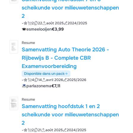
scheikunde voor milieuwetenschappen
2
-
2
22
août 2025
2024/2025
esmeelooijen
€3,99
Resume
Samenvatting Auto Theorie 2026 -
Rijbewijs B - Complete CBR
Examenvoorbereiding
Disponible dans un pack
-
4
14
avril 2026
2025/2026
parlazonema
€7,11
Resume
Samenvatting hoofdstuk 1 en 2
scheikunde voor milieuwetenschappen
2
-
2
21
août 2025
2024/2025