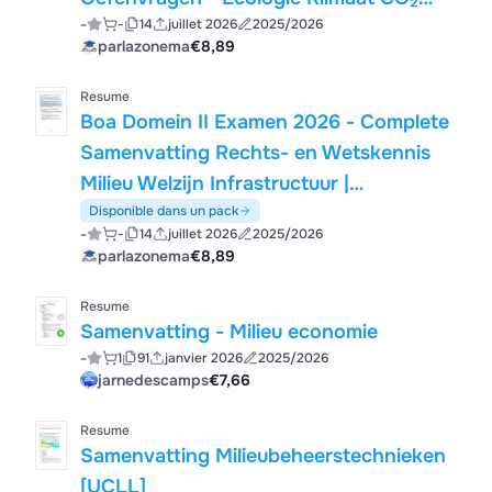
-
-
14
juillet 2026
2025/2026
Circulaire Economie Waterbeheer
parlazonema
€8,89
Energietransitie Omgevingswet SDGs
Planetary Boundaries 30+ Pagina's
Resume
Boa Domein II Examen 2026 - Complete
Samenvatting Rechts- en Wetskennis
Milieu Welzijn Infrastructuur |
Kleursporen | Oefenvragen met Uitleg
Disponible dans un pack
-
-
14
juillet 2026
2025/2026
parlazonema
€8,89
Resume
Samenvatting - Milieu economie
-
1
91
janvier 2026
2025/2026
jarnedescamps
€7,66
Resume
Samenvatting Milieubeheerstechnieken
[UCLL]