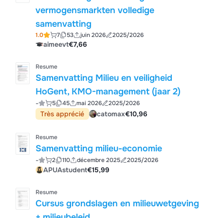
vermogensmarkten volledige
samenvatting
1.0
7
53
juin 2026
2025/2026
aimeevt
€7,66
Resume
Samenvatting Milieu en veiligheid
HoGent, KMO-management (jaar 2)
-
5
45
mai 2026
2025/2026
Très apprécié
catomax
€10,96
Resume
Samenvatting milieu-economie
-
2
110
décembre 2025
2025/2026
APUAstudent
€15,99
Resume
Cursus grondslagen en milieuwetgeving
+ milieubeleid