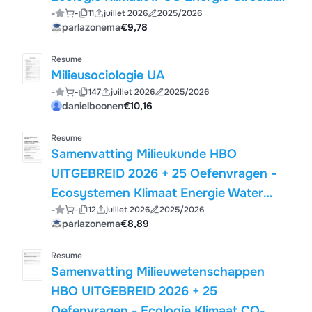
-
-
11
juillet 2026
2025/2026
R-Ladder Water PFAS Stikstof
parlazonema
€9,78
Omgevingswet ISO 14001 LCA
Planetary Boundaries
Resume
Milieusociologie UA
-
-
147
juillet 2026
2025/2026
danielboonen
€10,16
Resume
Samenvatting Milieukunde HBO
UITGEBREID 2026 + 25 Oefenvragen -
Ecosystemen Klimaat Energie Water
-
-
12
juillet 2026
2025/2026
Circulair Biodiversiteit Stikstof
parlazonema
€8,89
Omgevingswet EU Green Deal MER 30+
Pagina's
Resume
Samenvatting Milieuwetenschappen
HBO UITGEBREID 2026 + 25
Oefenvragen - Ecologie Klimaat CO₂