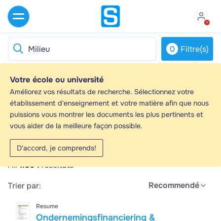
0
Filtre(s)
Votre école ou université
Milieu - Guides d'étude, Notes de cours &
Améliorez vos résultats de recherche. Sélectionnez votre
Résumés
établissement d'enseignement et votre matière afin que nous
puissions vous montrer les documents les plus pertinents et
Vous recherchez les meilleurs guides d'étude, notes
vous aider de la meilleure façon possible.
d'étude et résumés sur Milieu ? Sur cette page, vous
trouverez 1864 documents pour vous aider à réviser
D'accord, je comprends!
pour Milieu.
All
1.864
résultats
Recommendé
Trier par:
Resume
Ondernemingsfinanciering &