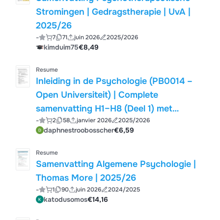
Stromingen | Gedragstherapie | UvA |
2025/26
-
7
71
juin 2026
2025/2026
kimduim75
€8,49
Resume
Inleiding in de Psychologie (PB0014 –
Open Universiteit) | Complete
samenvatting H1–H8 (Deel 1) met
-
2
58
janvier 2026
2025/2026
leerdoelen & kernbegrippen
daphnestroobosscher
€6,59
Resume
Samenvatting Algemene Psychologie |
Thomas More | 2025/26
-
1
90
juin 2026
2024/2025
katodusomos
€14,16