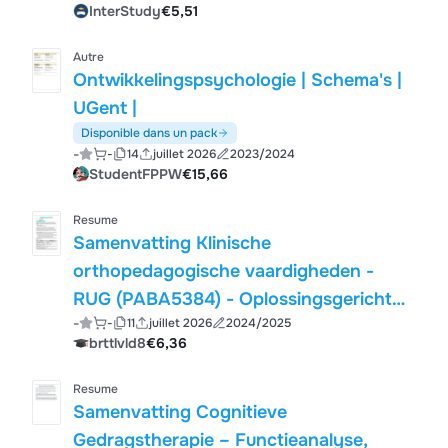
InterStudy
€5,51
Autre
Ontwikkelingspsychologie | Schema's |
UGent |
Disponible dans un pack
-
-
14
juillet 2026
2023/2024
StudentFPPW
€15,66
Resume
Samenvatting Klinische
orthopedagogische vaardigheden -
RUG (PABA5384) - Oplossingsgericht
-
-
11
juillet 2026
2024/2025
werken
brttlvld8
€6,36
Resume
Samenvatting Cognitieve
Gedragstherapie – Functieanalyse,