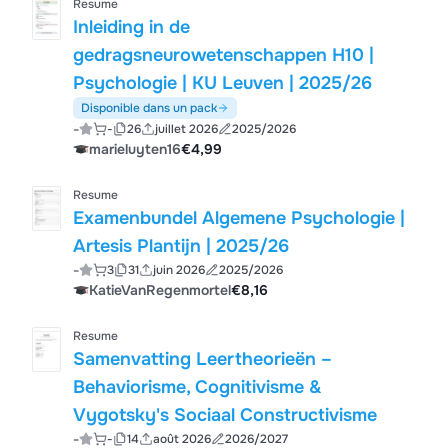
Resume
Inleiding in de
gedragsneurowetenschappen H10 |
Psychologie | KU Leuven | 2025/26
Disponible dans un pack
-
-
26
juillet 2026
2025/2026
marieluyten16
€4,99
Resume
Examenbundel Algemene Psychologie |
Artesis Plantijn | 2025/26
-
3
31
juin 2026
2025/2026
KatieVanRegenmortel
€8,16
Resume
Samenvatting Leertheorieën –
Behaviorisme, Cognitivisme &
Vygotsky's Sociaal Constructivisme
-
-
14
août 2026
2026/2027