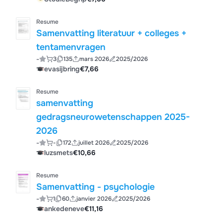
Resume
Samenvatting literatuur + colleges +
tentamenvragen
-
3
135
mars 2026
2025/2026
evasijbring
€7,66
Resume
samenvatting
gedragsneurowetenschappen 2025-
2026
-
-
172
juillet 2026
2025/2026
luzsmets
€10,66
Resume
Samenvatting - psychologie
-
1
60
janvier 2026
2025/2026
ankedeneve
€11,16