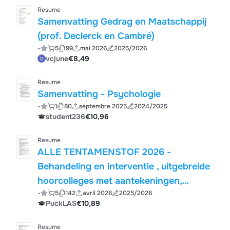
Resume
Samenvatting Gedrag en Maatschappij
(prof. Declerck en Cambré)
-
5
99
mai 2026
2025/2026
vcjune
€8,49
Resume
Samenvatting - Psychologie
-
1
80
septembre 2025
2024/2025
student236
€10,96
Resume
ALLE TENTAMENSTOF 2026 -
Behandeling en interventie , uitgebreide
hoorcolleges met aantekeningen,
-
5
142
avril 2026
2025/2026
samenvattingen van alle literatuur
PuckLAS
€10,89
(Boek, hoofdstukken en artikelen)
Resume