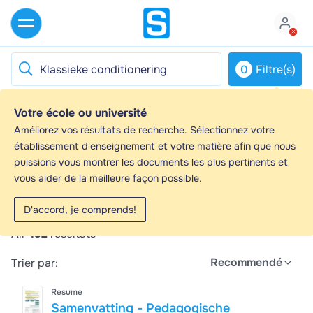
0
Filtre(s)
Votre école ou université
Klassieke conditionering - Guides d'étude,
Améliorez vos résultats de recherche. Sélectionnez votre
Notes de cours & Résumés
établissement d'enseignement et votre matière afin que nous
puissions vous montrer les documents les plus pertinents et
Vous recherchez les meilleurs guides d'étude, notes
vous aider de la meilleure façon possible.
d'étude et résumés sur Klassieke conditionering ? Sur
cette page, vous trouverez 492 documents pour vous
D'accord, je comprends!
aider à réviser pour Klassieke conditionering.
All
492
résultats
Recommendé
Trier par:
Resume
Samenvatting - Pedagogische