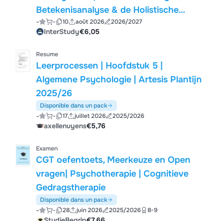
Betekenisanalyse & de Holistische
-
-
10
août 2026
2026/2027
Theorie
InterStudy
€6,05
Resume
Leerprocessen | Hoofdstuk 5 |
Algemene Psychologie | Artesis Plantijn
2025/26
Disponible dans un pack
-
-
17
juillet 2026
2025/2026
axellenuyens
€5,76
Examen
CGT oefentoets, Meerkeuze en Open
vragen| Psychotherapie | Cognitieve
Gedragstherapie
Disponible dans un pack
-
-
28
juin 2026
2025/2026
8-9
StudieBegrip
€7,66