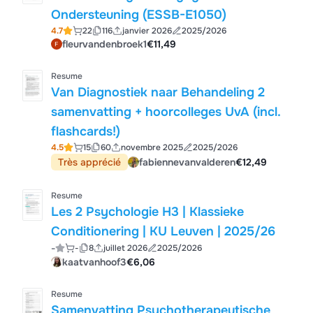
Ondersteuning (ESSB-E1050)
4.7
22
116
janvier 2026
2025/2026
fleurvandenbroek1
€11,49
Resume
Van Diagnostiek naar Behandeling 2
samenvatting + hoorcolleges UvA (incl.
flashcards!)
4.5
15
60
novembre 2025
2025/2026
Très apprécié
fabiennevanvalderen
€12,49
Resume
Les 2 Psychologie H3 | Klassieke
Conditionering | KU Leuven | 2025/26
-
-
8
juillet 2026
2025/2026
kaatvanhoof3
€6,06
Resume
Samenvatting Psychotherapeutische