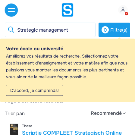
0
Filtre(s)
Votre école ou université
Strategic management - Guides d'étude,
Améliorez vos résultats de recherche. Sélectionnez votre
Notes de cours & Résumés
établissement d'enseignement et votre matière afin que nous
puissions vous montrer les documents les plus pertinents et
Vous recherchez les meilleurs guides d'étude, notes
vous aider de la meilleure façon possible.
d'étude et résumés sur Strategic management ? Sur
cette page, vous trouverez 3018 documents pour vous
D'accord, je comprends!
aider à réviser pour Strategic management.
Page 3 sur
3.018
résultats
Recommendé
Trier par:
These
Scriptie COMPLEET Strategisch Online