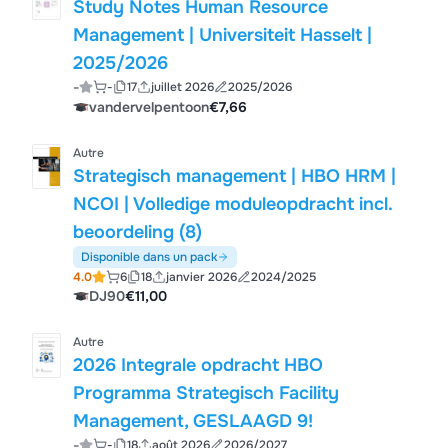
Study Notes Human Resource
Management | Universiteit Hasselt |
2025/2026
-
-
17
juillet 2026
2025/2026
vandervelpentoon
€7,66
Autre
Strategisch management | HBO HRM |
NCOI | Volledige moduleopdracht incl.
beoordeling (8)
Disponible dans un pack
4.0
6
18
janvier 2026
2024/2025
DJ90
€11,00
Autre
2026 Integrale opdracht HBO
Programma Strategisch Facility
Management, GESLAAGD 9!
-
-
18
août 2026
2026/2027