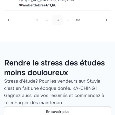
-
10
41
juin 2025
2023/2024
Leuven, 2024) – volledige collegestof en
amberdebree
€11,66
theorie
1
...
3
...
151
Rendre le stress des études
moins douloureux
Stress d'étude? Pour les vendeurs sur Stuvia,
c'est en fait une époque dorée. KA-CHING !
Gagnez aussi de vos résumés et commencez à
télécharger dès maintenant.
En savoir plus