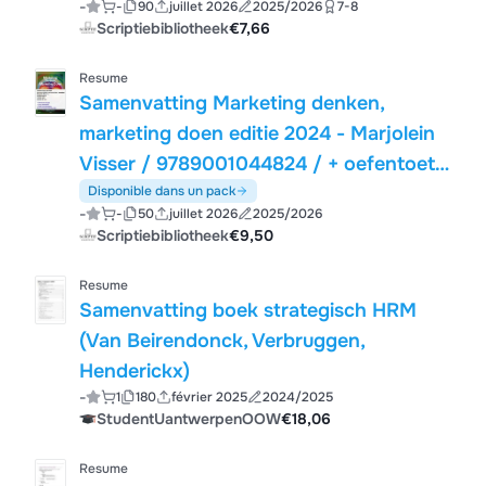
-
-
90
juillet 2026
2025/2026
7-8
Scriptiebibliotheek
€7,66
Resume
Samenvatting Marketing denken,
marketing doen editie 2024 - Marjolein
Visser / 9789001044824 / + oefentoets
+ leerdoelen + kernbegrippen
Disponible dans un pack
-
-
50
juillet 2026
2025/2026
Scriptiebibliotheek
€9,50
Resume
Samenvatting boek strategisch HRM
(Van Beirendonck, Verbruggen,
Henderickx)
-
1
180
février 2025
2024/2025
StudentUantwerpenOOW
€18,06
Resume