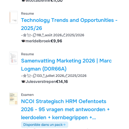
woutalberink
€11,00
Resume
Technology Trends and Opportunities -
2025/26
-
-
118
août 2026
2025/2026
meridelbroek
€9,96
Resume
Samenvatting Marketing 2026 | Marc
Logman (D0R66A)
-
-
133
juillet 2026
2025/2026
Julesverstrepen
€14,16
Examen
NCOI Strategisch HRM Oefentoets
2026 - 95 vragen met antwoorden +
leerdoelen + kernbegrippen +
veelgemaakte fouten en meer
Disponible dans un pack