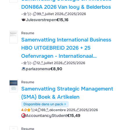
D0N86A 2026 Van looy & Belderbos
-
-
99
juillet 2026
2025/2026
Julesverstrepen
€15,16
Resume
Samenvatting International Business
HBO UITGEBREID 2026 + 25
Oefenvragen - Internationaal
-
-
12
juillet 2026
2025/2026
Management Hofstede Cross-cultureel
parlazonema
€8,90
Trade Incoterms Supply Chain Strategie
BRICS Geopolitiek
Resume
Samenvatting Strategic Management
(SMA) Boek & Artikelen
Disponible dans un pack
4.0
4
69
décembre 2025
2025/2026
AccountancyStudent
€15,49
Resume