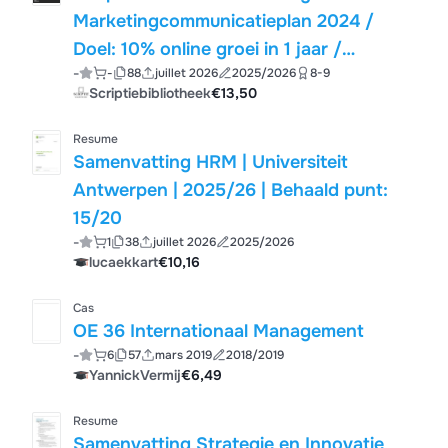
Marketingcommunicatieplan 2024 /
Doel: 10% online groei in 1 jaar /
-
-
88
juillet 2026
2025/2026
8-9
Hogeschool Utrecht - Retail
Scriptiebibliotheek
€13,50
Management en Ondernemerschap -
Geslaagd cijfer 8.4
Resume
Samenvatting HRM | Universiteit
Antwerpen | 2025/26 | Behaald punt:
15/20
-
1
38
juillet 2026
2025/2026
lucaekkart
€10,16
Cas
OE 36 Internationaal Management
-
6
57
mars 2019
2018/2019
YannickVermij
€6,49
Resume
Samenvatting Strategie en Innovatie