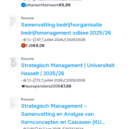
johanachternaam
€6,99
Resume
Samenvatting bedrijfsorganisatie
bedrijfsmanagement odisee 2025/26
-
-
47
juillet 2026
2025/2026
FJB
€9,06
Resume
Strategisch Management | Universiteit
Hasselt | 2025/26
-
-
72
juillet 2026
2025/2026
laurapenders2006
€7,66
Resume
Strategisch Management –
Samenvatting en Analyse van
Kernconcepten en Casussen (KU