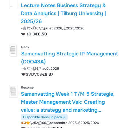
Lecture Notes Business Strategy &
Data Analytics | Tilburg University |
2025/26
-
-
67
juillet 2026
2025/2026
js013
€8,50
Pack
Samenvatting Strategic IP Management
(D0O43A)
-
-
6
août 2026
SVDV03
€9,37
Resume
Samenvatting Week 1 T/M 5 Strategie,
Master Management Vak: Creating
value: a strategy and marketing
perspective
Disponible dans un pack
4.3
52
66
septembre 2025
2025/2026