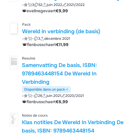
-
3
52
juin 2022
2021/2022
evelinegevaert
€9,99
Pack
Wereld in verbinding (de basis)
-
-
3
décembre 2021
fienbusschaert
€11,99
Resume
Samenvatting De basis, ISBN:
9789463448154 De Wereld In
Verbinding
Disponible dans un pack
-
-
26
juin 2021
2020/2021
fienbusschaert
€6,99
Notes de cours
Klas notities De Wereld In Verbinding De
basis, ISBN: 9789463448154