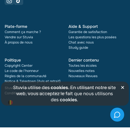
Plate-forme
Aide & Support
Comment ça marche ?
Garantie de satisfaction
Vendre sur Stuvia
Les questions les plus posées
À propos de nous
Chat avec nous
Study guide
Politique
Dernier contenu
Copyright Center
Toutes les écoles
Le code de l'honneur
Nouvelles notes
Règles de la communauté
Nouveaux Revues
Notice & Takedown (Avis et retrait)
×
Stuvia utilise des
cookies
. En utilisant notre site
Stuvia n'est parrainé ou approuvé par aucun collège ou université
web, vous acceptez le fait que nous utilisons
Conditions d'utilisation
Privacy Statement
des
cookies
.