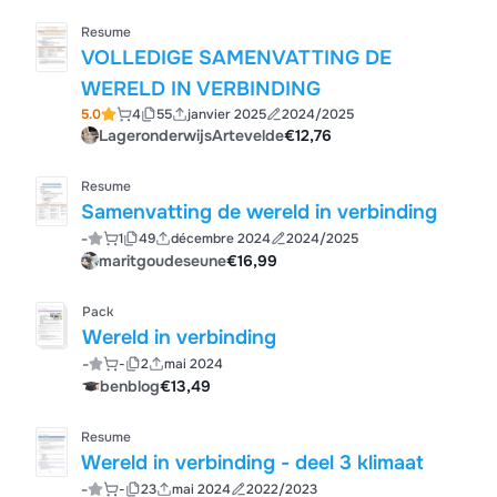
Resume
VOLLEDIGE SAMENVATTING DE
WERELD IN VERBINDING
5.0
4
55
janvier 2025
2024/2025
LageronderwijsArtevelde
€12,76
Resume
Samenvatting de wereld in verbinding
-
1
49
décembre 2024
2024/2025
maritgoudeseune
€16,99
Pack
Wereld in verbinding
-
-
2
mai 2024
benblog
€13,49
Resume
Wereld in verbinding - deel 3 klimaat
-
-
23
mai 2024
2022/2023