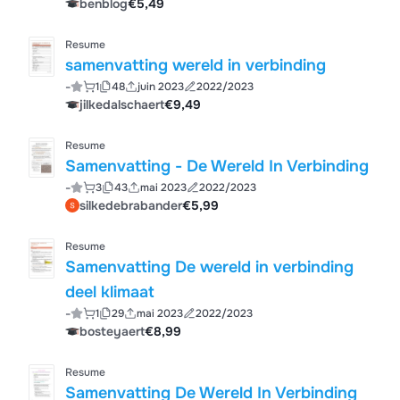
benblog
€5,49
Resume
samenvatting wereld in verbinding
-
1
48
juin 2023
2022/2023
jilkedalschaert
€9,49
Resume
Samenvatting - De Wereld In Verbinding
-
3
43
mai 2023
2022/2023
silkedebrabander
€5,99
Resume
Samenvatting De wereld in verbinding
deel klimaat
-
1
29
mai 2023
2022/2023
bosteyaert
€8,99
Resume
Samenvatting De Wereld In Verbinding