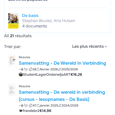
De basis
Stephan Boulez, Kris Hulsen
4 documents
All
21
résultats
Les plus récents
Trier par:
Resume
Samenvatting - De Wereld In Verbinding
-
-
28
février 2026
2025/2026
StudentLagerOnderwijsART
€16,26
Resume
Samenvatting - De wereld in verbinding
(cursus - lesopnames - De Basis)
-
-
47
janvier 2025
2024/2025
frandebr2
€14,96