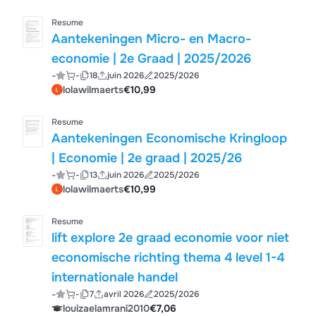
Resume
Aantekeningen Micro- en Macro-
economie | 2e Graad | 2025/2026
-
-
18
juin 2026
2025/2026
lolawilmaerts
€10,99
Resume
Aantekeningen Economische Kringloop
| Economie | 2e graad | 2025/26
-
-
13
juin 2026
2025/2026
lolawilmaerts
€10,99
Resume
lift explore 2e graad economie voor niet
economische richting thema 4 level 1-4
internationale handel
-
-
7
avril 2026
2025/2026
louizaelamrani2010
€7,06