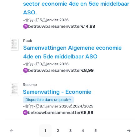
sector economie 4de en 5de middelbaar
ASO.
-
-
5
janvier 2026
betrouwbaresamenvatter
€14,99
Pack
Samenvattingen Algemene economie
4de en 5de middelbaar ASO
-
-
3
janvier 2026
betrouwbaresamenvatter
€8,99
Resume
Samenvatting - Economie
Disponible dans un pack
-
-
8
janvier 2026
2024/2025
betrouwbaresamenvatter
€6,99
1
2
3
4
5