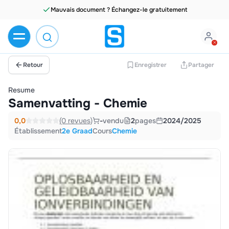
Mauvais document ? Échangez-le gratuitement
Retour
Enregistrer
Partager
Resume
Samenvatting - Chemie
0,0
(0 revues)
-
vendu
2
pages
2024/2025
Établissement
2e Graad
Cours
Chemie