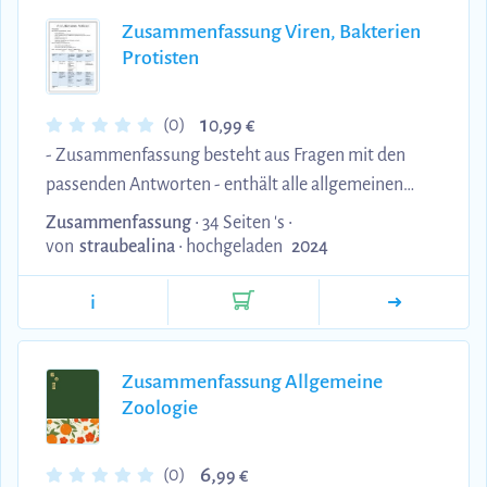
Zusammenfassung Viren, Bakterien
Protisten
1
(0)
0,99 €
- Zusammenfassung besteht aus Fragen mit den
passenden Antworten - enthält alle allgemeinen
Dinge über Viren, Bakterien und Protisten sowie die
Zusammenfassung
• 34 Seiten 's •
Präsentationsinhalte aus dem Wintersemester
von
straubealina
•
hochgeladen
2024
22/23.
i
Zusammenfassung Allgemeine
Zoologie
6,
(0)
99 €