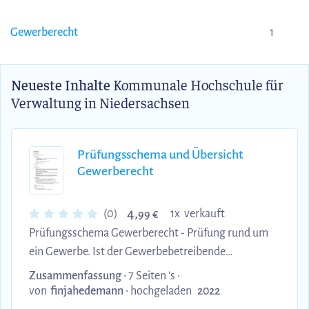
Gewerberecht
1
Neueste Inhalte
Kommunale Hochschule für
Verwaltung in Niedersachsen
Prüfungsschema und Übersicht
Gewerberecht
4,
(0)
1x verkauft
99 €
Prüfungsschema Gewerberecht - Prüfung rund um
ein Gewerbe. Ist der Gewerbebetreibende
zuverlässig? Was sind Tatsachen? Was für
Zusammenfassung
• 7 Seiten 's •
gewerbliche Eingriffsgrundlagen gibt es? Spezielle
von
finjahedemann
•
hochgeladen
2022
Gewerbeformen.