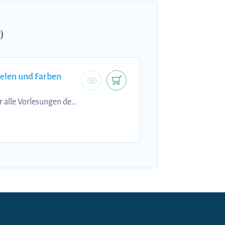
)
ielen und Farben
 alle Vorlesungen des
en Verständnis. Wenn
hr guten Bereich
eser Zusammenfassung: