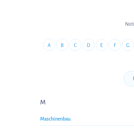
Noti
A
B
C
D
E
F
G
M
Maschinenbau