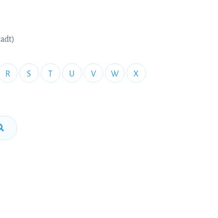
tadt)
R
S
T
U
V
W
X