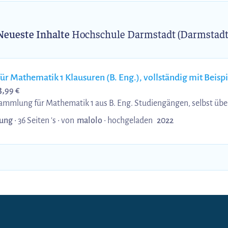
Neueste Inhalte
Hochschule Darmstadt (Darmstadt
 Mathematik 1 Klausuren (B. Eng.), vollständig mit Beisp
3,
99 €
ammlung für Mathematik 1 aus B. Eng. Studiengängen, selbst über
asst, mit Beispielen und unterschiedlichen Farben zum besser
ung
• 36 Seiten 's •
von
malolo
•
hochgeladen
2022
sammlung lernst und sie anwenden kannst, ist dir eine Note im se
Mathematik 1 sind nach wie vor aktuell. Geschriebene Note mit di