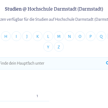
Studien
@ Hochschule Darmstadt (Darmstadt)
zen verfügbar für die Studien auf Hochschule Darmstadt (Darms
H
I
J
K
L
M
N
O
P
Q
Y
Z
1