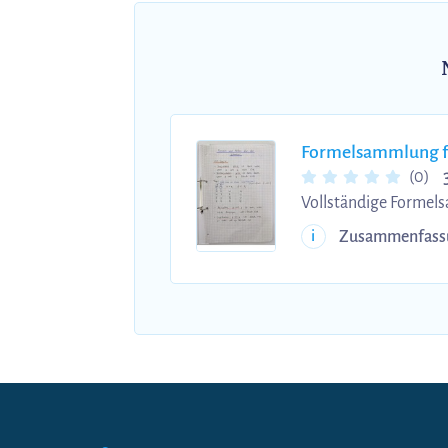
Formelsammlung für
(0)
Vollständige Formels
Semester zusammengef
Zusammenfass
i
du mit dieser Formel
sicher. Inhalte von 
1,0