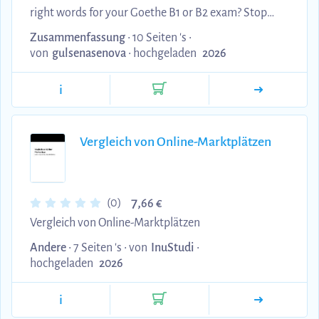
right words for your Goethe B1 or B2 exam? Stop
wasting time scrolling through old textbooks. This
Zusammenfassung
• 10 Seiten 's •
2026 Edition Cinematic Study Guide is the ultimate
von
gulsenasenova
•
hochgeladen
2026
shortcut for international students who need to
i
pass their German language certificate with
confidence and high marks. Designed specifically
for the Spring/Summer 2026 exam pool, this
Vergleich von Online-Marktplätzen
bilingual (German-English) cheat sheet provides
you with the exact "building blocks" (Redemittel)
that e...
7,
(0)
66 €
Vergleich von Online-Marktplätzen
Andere
• 7 Seiten 's •
von
InuStudi
•
hochgeladen
2026
i