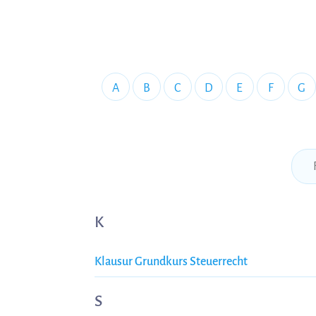
A
B
C
D
E
F
G
K
Klausur Grundkurs Steuerrecht
S