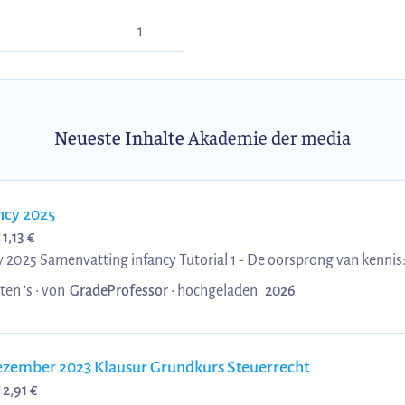
1
Neueste Inhalte
Akademie der media
ncy 2025
1
1,13 €
nis: Darwin en Piaget De
ocument behandelt het ontstaan van het wetenschappelijk onderzoek naar de
ten 's •
von
GradeProfessor
•
hochgeladen
2026
jzondere aandacht voor het werk van Charles Darwin en Jean Piaget. Deze
, de fundamenten voor wat we nu de ontwikkelingspsychologie
noemen. Van observatie naar wetenschap In de 19e eeuw begon Darwin zich af te v...
zember 2023 Klausur Grundkurs Steuerrecht
1
2,91 €