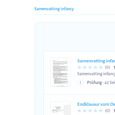
Samenvatting infancy
Samenvatting infa
(0)
Samenvatting infancy 2025 Samenvatting infancy Tutorial 1 - De oorsprong van ken
eerste tutorial uit het d
Prüfung
• 42 Sei
i
ontwikkeling van kinderen, met bi
twee denkers legden, elk op hun eigen manier
Endklausur vom De
(0)