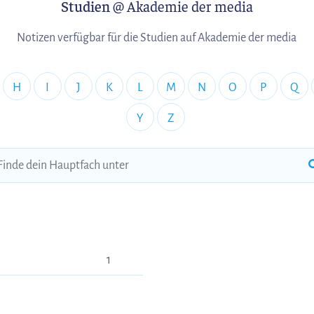
Studien
@ Akademie der media
Notizen verfügbar für die Studien auf Akademie der media
H
I
J
K
L
M
N
O
P
Q
Y
Z
1