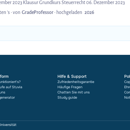
Endklausur vom Dezember 2023 Klausur Grundkurs Steuerrecht 06. Dezember 2023
ten 's •
von
GradeProfessor
•
hochgeladen
2026
tform
Hilfe & Support
Pol
unktioniert's?
Zufriedenheitsgarantie
Cop
ufe auf Stuvia
Häufige Fragen
Ehr
uns
Chatten Sie mit uns
Com
rgenerator
Study guide
Not
niversität