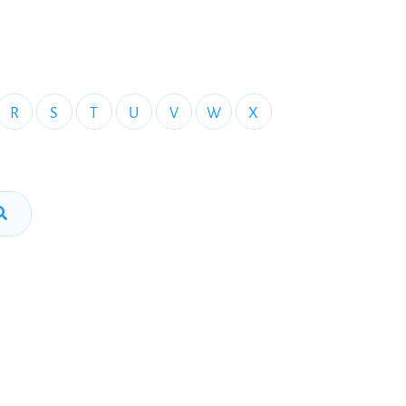
R
S
T
U
V
W
X