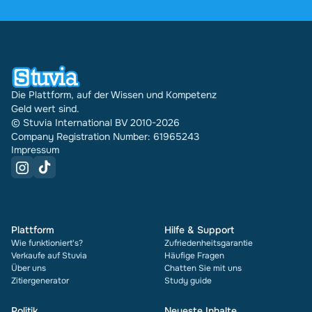
wurden über Stuvia 31542 Dokumente in mehreren
Ländern verkauft. Und das machen wir schon seit
16 Jahren. Bei jedem Dokument siehst du außerdem
die Bewertung und wie oft es verkauft wurde.
Die Plattform, auf der Wissen und Kompetenz
Geld wert sind.
© Stuvia International BV 2010-2026
Company Registration Number: 61965243
Impressum
Plattform
Hilfe & Support
Wie funktioniert's?
Zufriedenheitsgarantie
Verkaufe auf Stuvia
Häufige Fragen
Über uns
Chatten Sie mit uns
Zitiergenerator
Study guide
Politik
Neueste Inhalte