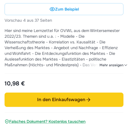
Zum Beispiel
Vorschau 4 aus 37 Seiten
Hier sind meine Lernzettel für OVWL aus dem Wintersemester
2022/23. Themen sind u.a. : - Modelle - Die
Wissenschaftstheorie - Korrelation vs. Kausalität - Die
Verheißung des Marktes - Angebot und Nachfrage - Effizienz
und Wohlfahrt - Die Entdeckungsfunktion des Marktes - Die
Auslesefunktion des Marktes - Elastizitäten - politische
Maßnahmen (Höchts- und Mindestpreis) - Das Versagen des
Mehr anzeigen
Marktes - Die Messung von Wohlstand / Inflation Die
Makroökonomie wurde nicht tief behandelt, weshalb Dinge, wie
IS-LM Modell fehlen.
10,98 €
In den Einkaufswagen
Falsches Dokument? Kostenlos tauschen