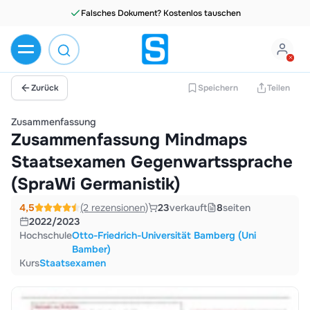
Falsches Dokument? Kostenlos tauschen
Zurück
Speichern
Teilen
Zusammenfassung
Zusammenfassung Mindmaps
Staatsexamen Gegenwartssprache
(SpraWi Germanistik)
4,5
(2 rezensionen)
23
verkauft
8
seiten
2022/2023
Hochschule
Otto-Friedrich-Universität Bamberg (Uni
Bamber)
Kurs
Staatsexamen