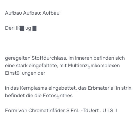
Aufbau Aufbau: Aufbau:
Derl IK▇ ug ▇
geregelten Stoffdurchlass. Im Inneren befinden sich
eine stark eingefaltete, mit Multienzymkomplexen
Einstül ungen der
in das Kernplasma eingebettet, das Erbmaterial in strix
befindet die die Fotosynthes
Form von Chromatinfäder S EnL -TdUert . U i S I1