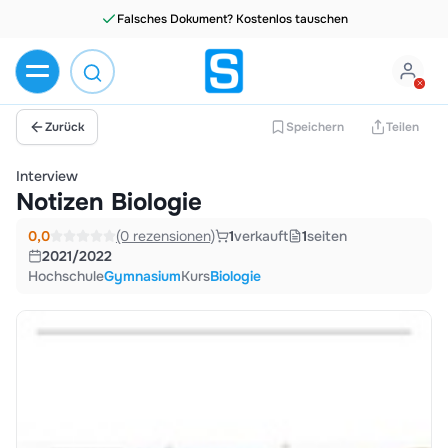
Falsches Dokument? Kostenlos tauschen
Zurück
Speichern
Teilen
Interview
Notizen Biologie
0,0
(0 rezensionen)
1
verkauft
1
seiten
2021/2022
Hochschule
Gymnasium
Kurs
Biologie