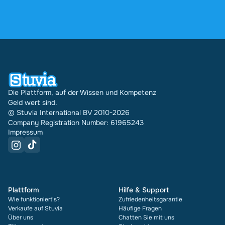
unbegrenzt zugänglich.
4,6 Sterne auf Google und Trustpilot aus über
2.000 Bewertungen. In den letzten 30 Tagen
wurden über Stuvia 31621 Dokumente in mehreren
Ländern verkauft. Und das machen wir schon seit
16 Jahren. Bei jedem Dokument siehst du außerdem
die Bewertung und wie oft es verkauft wurde.
Die Plattform, auf der Wissen und Kompetenz
Geld wert sind.
© Stuvia International BV 2010-2026
Company Registration Number: 61965243
Impressum
Plattform
Hilfe & Support
Wie funktioniert's?
Zufriedenheitsgarantie
Verkaufe auf Stuvia
Häufige Fragen
Über uns
Chatten Sie mit uns