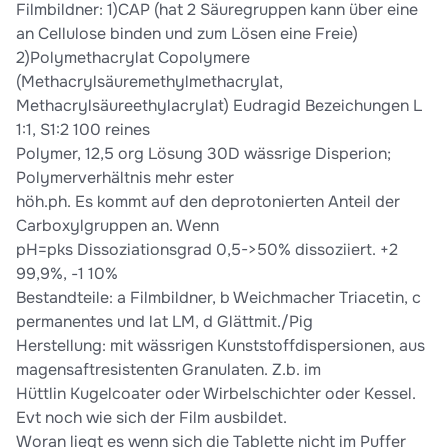
Filmbildner: 1)CAP (hat 2 Säuregruppen kann über eine
an Cellulose binden und zum Lösen eine Freie)
2)Polymethacrylat Copolymere
(Methacrylsäuremethylmethacrylat,
Methacrylsäureethylacrylat) Eudragid Bezeichungen L
1:1, S1:2 100 reines
Polymer, 12,5 org Lösung 30D wässrige Disperion;
Polymerverhältnis mehr ester
höh.ph. Es kommt auf den deprotonierten Anteil der
Carboxylgruppen an. Wenn
pH=pks Dissoziationsgrad 0,5->50% dissoziiert. +2
99,9%, -1 10%
Bestandteile: a Filmbildner, b Weichmacher Triacetin, c
permanentes und lat LM, d Glättmit./Pig
Herstellung: mit wässrigen Kunststoffdispersionen, aus
magensaftresistenten Granulaten. Z.b. im
Hüttlin Kugelcoater oder Wirbelschichter oder Kessel.
Evt noch wie sich der Film ausbildet.
Woran liegt es wenn sich die Tablette nicht im Puffer