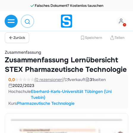
Zurück
Speichern
Teilen
Zusammenfassung
Zusammenfassung Lernübersicht
STEX Pharmazeutische Technologie
0,0
(0 rezensionen)
1
verkauft
31
seiten
2022/2023
Hochschule
Eberhard-Karls-Universität Tübingen (Uni
Tuebin)
Kurs
Pharmazeutische Technologie