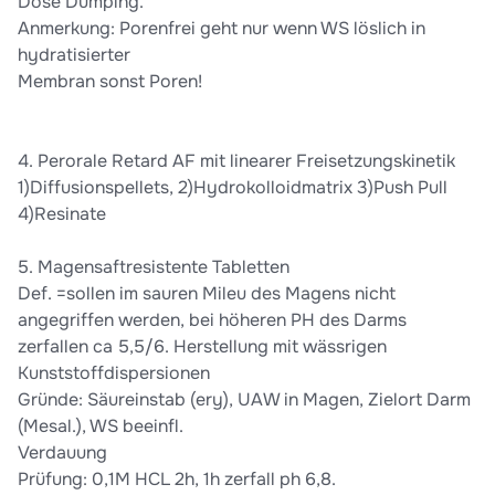
Dose Dumping.
Anmerkung: Porenfrei geht nur wenn WS löslich in
hydratisierter
Membran sonst Poren!
4. Perorale Retard AF mit linearer Freisetzungskinetik
1)Diffusionspellets, 2)Hydrokolloidmatrix 3)Push Pull
4)Resinate
5. Magensaftresistente Tabletten
Def. =sollen im sauren Mileu des Magens nicht
angegriffen werden, bei höheren PH des Darms
zerfallen ca 5,5/6. Herstellung mit wässrigen
Kunststoffdispersionen
Gründe: Säureinstab (ery), UAW in Magen, Zielort Darm
(Mesal.), WS beeinfl.
Verdauung
Prüfung: 0,1M HCL 2h, 1h zerfall ph 6,8.