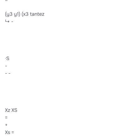
(y3 y1) (x3 tantez
↳ -
·S
-
- -
Xz XS
=
+
Xs =