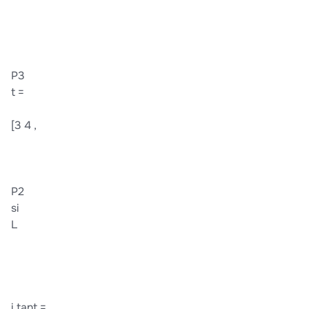
P3
t =
[3 4 ,
P2
si
L
i tant =