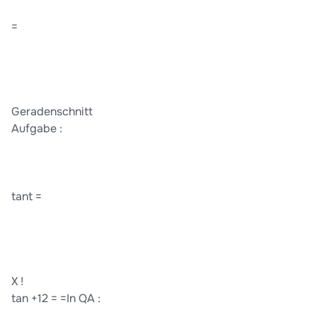
=
Geradenschnitt
Aufgabe :
tant =
X !
tan +12 = =In QA :
,