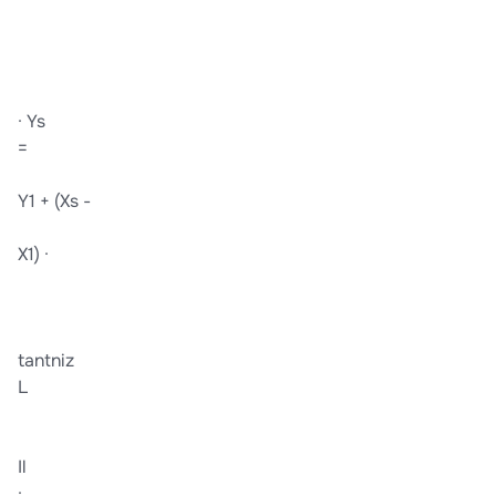
· Ys
=
Y1 + (Xs -
X1) ·
tantniz
L
Il
·