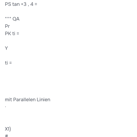
PS tan +3 , 4 =
*** QA
Pr
PK ti =
Y
ti =
mit Parallelen Linien
·
X1)
#