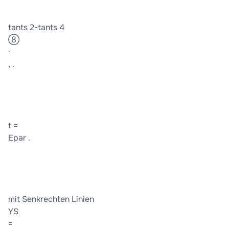
tants 2-tants 4
⑧
·
, .
t =
Epar .
mit Senkrechten Linien
YS
=