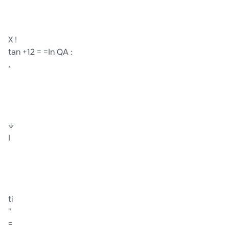
X !
tan +12 = =In QA :
,
↓
I
ti
"
=