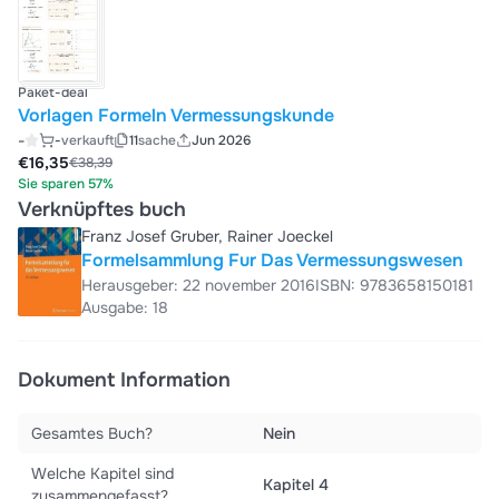
Paket-deal
Vorlagen Formeln Vermessungskunde
-
-
verkauft
11
sache
Jun 2026
€16,35
€38,39
Sie sparen 57%
Verknüpftes buch
Franz Josef Gruber, Rainer Joeckel
Formelsammlung Fur Das Vermessungswesen
Herausgeber: 22 november 2016
ISBN: 9783658150181
Ausgabe: 18
Dokument Information
Gesamtes Buch?
Nein
Welche Kapitel sind
Kapitel 4
zusammengefasst?