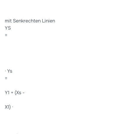
mit Senkrechten Linien
YS
=
· Ys
=
Y1 + (Xs -
X1) ·