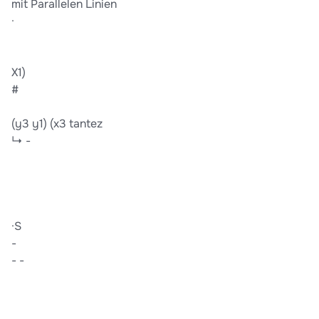
mit Parallelen Linien
·
X1)
#
(y3 y1) (x3 tantez
↳ -
·S
-
- -