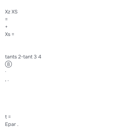
Xz XS
=
+
Xs =
tants 2-tant 3 4
⑧
·
, .
t =
Epar .