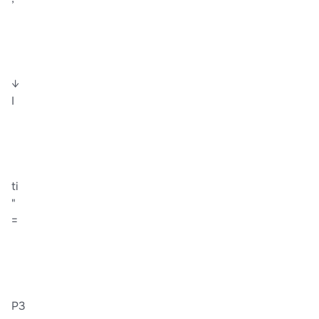
↓
I
ti
"
=
P3