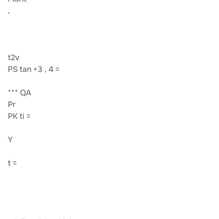
,
t2v
PS tan +3 , 4 =
*** QA
Pr
PK ti =
Y
t =