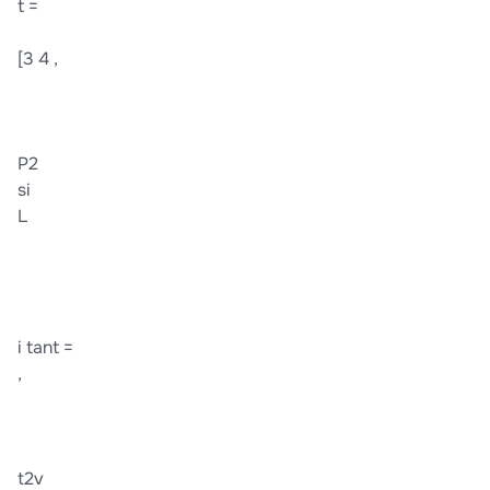
t =
[3 4 ,
P2
si
L
i tant =
,
t2v