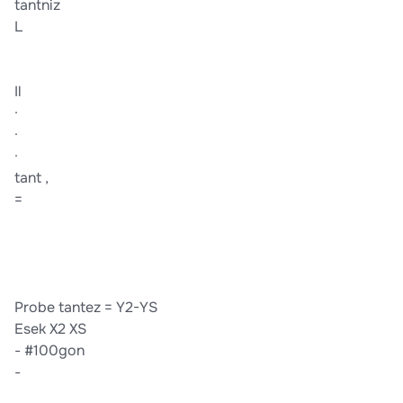
tantniz
L
Il
·
·
·
tant ,
=
Probe tantez = Y2-YS
Esek X2 XS
- #100gon
-