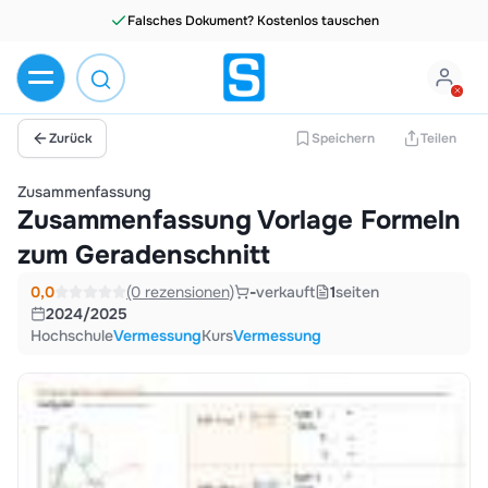
Zurück
Speichern
Teilen
Zusammenfassung
Zusammenfassung Vorlage Formeln
zum Geradenschnitt
0,0
(0 rezensionen)
-
verkauft
1
seiten
2024/2025
Hochschule
Vermessung
Kurs
Vermessung