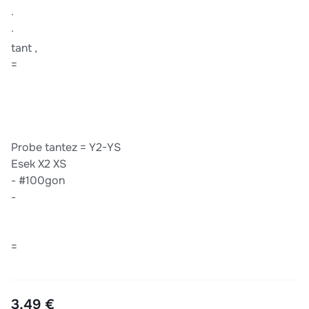
·
·
tant ,
=
Probe tantez = Y2-YS
Esek X2 XS
- #100gon
-
=
3,49 €