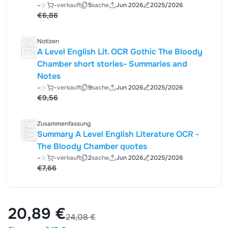
-
-
verkauft
5
sache
Jun 2026
2025/2026
€6,86
Notizen
A Level English Lit. OCR Gothic The Bloody
Chamber short stories- Summaries and
Notes
-
-
verkauft
9
sache
Jun 2026
2025/2026
€9,56
Zusammenfassung
Summary A Level English Literature OCR -
The Bloody Chamber quotes
-
-
verkauft
2
sache
Jun 2026
2025/2026
€7,66
20,89 €
24,08 €