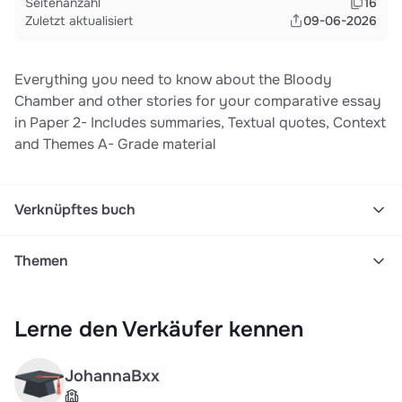
Seitenanzahl
16
Zuletzt aktualisiert
09-06-2026
Everything you need to know about the Bloody
Chamber and other stories for your comparative essay
in Paper 2- Includes summaries, Textual quotes, Context
and Themes A- Grade material
Verknüpftes buch
Themen
The bloody chamber
Angela carter
A level literature
Lerne den Verkäufer kennen
Gothic
Summary
Quotes
Ao2
Ao3
Angela Carter
Snow child
Lady of the house of love
Werewolf
The Bloody Chamber & Other Stories
JohannaBxx
Ocr
English lit
Themes
Herausgeber:
januari 1998