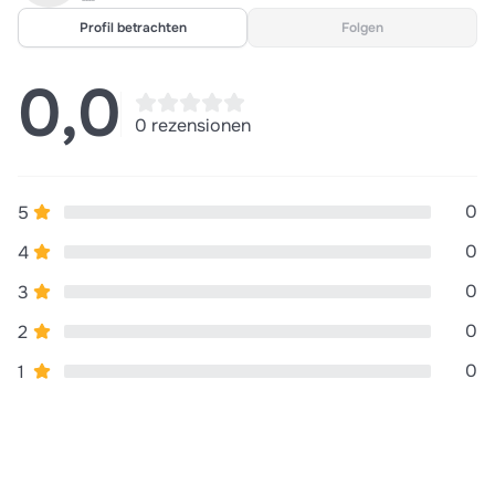
ISBN:
9780099588115
Ausgabe:
Unbekannt
Profil betrachten
Folgen
0,0
0 rezensionen
0
5
0
4
0
3
0
2
0
1