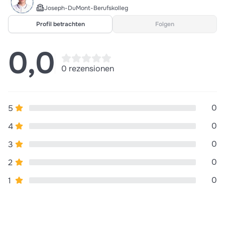
Joseph-DuMont-Berufskolleg
Steuern
Rechnung
Rechnungswesen
Profil betrachten
Folgen
Umsatzsteuer
Buchführung
Bilanz
Leis
Wirtschaft
Sozialprozesse
Betriebswirtschaft
0,0
Volkswirtschaft
Rechtsformen
Vertrag
Ökonomie
0 rezensionen
0
5
0
4
0
3
0
2
0
1