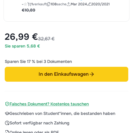
und Sozialprozesse
-
1
verkauft
108
sache
Mar 2024
2020/2021
€10,89
26,99 €
32,67 €
Sie sparen 5,68 €
Sparen Sie 17 % bei 3 Dokumenten
In den Einkaufswagen
Falsches Dokument? Kostenlos tauschen
Geschrieben von Student*innen, die bestanden haben
Sofort verfügbar nach Zahlung
Online lesen oder als PDF