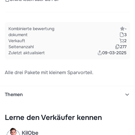
Kombinierte bewertung
-
dokument
3
Verkauft
2
Seitenanzahl
277
Zuletzt aktualisiert
09-03-2025
Alle drei Pakete mit kleinem Sparvorteil.
Themen
Verlag
Marketing
Medien
Prüfungsvorbereitung
Lerne den Verkäufer kennen
Ausbildung
Kaufmann
Kommunikation
Merkblatt
Print
Buchhaltung
Controlling
Medienkaufmann
KilObe
Steuerung und kontrolle
Steko
Finanzen
Buchen