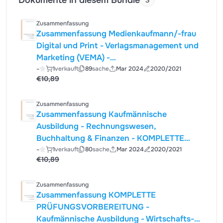
Dokumente in diesem Bundle
3
Zusammenfassung
Zusammenfassung Medienkaufmann/-frau
Digital und Print - Verlagsmanagement und
Marketing (VEMA) -
Prüfungsvorbereitung/Lernzettel-
-
1
verkauft
89
sache
Mar 2024
2020/2021
€10,89
Bundle/Merkblatt
Zusammenfassung
Zusammenfassung Kaufmännische
Ausbildung - Rechnungswesen,
Buchhaltung & Finanzen - KOMPLETTE
PRÜFUNGSVORBEREITUNG
-
1
verkauft
80
sache
Mar 2024
2020/2021
€10,89
Zusammenfassung
Zusammenfassung KOMPLETTE
PRÜFUNGSVORBEREITUNG -
Kaufmännische Ausbildung - Wirtschafts-