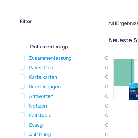
Filter
All
1
Ergebnis
Neueste S
Dokumententyp
Zusammenfassung
0
Paket-Deal
0
Karteikarten
0
Beurteilungen
0
Antworten
0
Notizen
0
Fallstudie
0
Essay
0
Anleitung
0