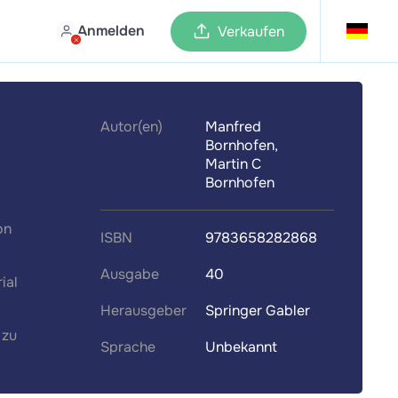
Anmelden
Verkaufen
Autor(en)
Manfred
Bornhofen,
Martin C
Bornhofen
on
ISBN
9783658282868
Ausgabe
40
ial
Herausgeber
Springer Gabler
 zu
Sprache
Unbekannt