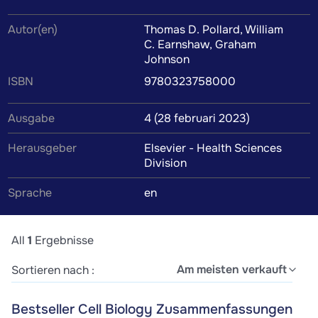
Mitschriften, Karteikarten, Lernzettel und weiteres
Autor(en)
Thomas D. Pollard, William
Lernmaterial werden von Kommilitonen oder Tutoren
C. Earnshaw, Graham
verfasst, um dir das Verständnis des Lehrbuchinhalts zu
Johnson
erleichtern. Wenn du die Zusammenfassung findest, die
ISBN
9780323758000
perfekt zu deinem Lernstil passt, wird das Lernen zum
Kinderspiel.
Ausgabe
4 (28 februari 2023)
Herausgeber
Elsevier - Health Sciences
Division
Sprache
en
All
1
Ergebnisse
Am meisten verkauft
Sortieren nach :
Bestseller Cell Biology Zusammenfassungen