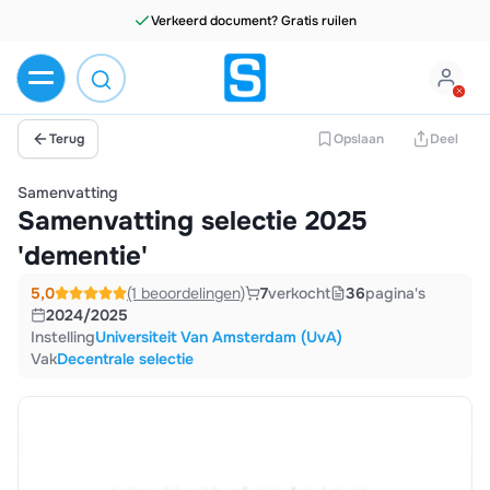
Verkeerd document? Gratis ruilen
Terug
Opslaan
Deel
Samenvatting
Samenvatting selectie 2025
'dementie'
5,0
(1 beoordelingen)
7
verkocht
36
pagina's
2024/2025
Instelling
Universiteit Van Amsterdam (UvA)
Vak
Decentrale selectie