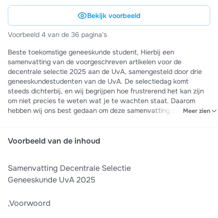
Bekijk voorbeeld
Voorbeeld 4 van de 36 pagina's
Beste toekomstige geneeskunde student, Hierbij een
samenvatting van de voorgeschreven artikelen voor de
decentrale selectie 2025 aan de UvA, samengesteld door drie
geneeskundestudenten van de UvA. De selectiedag komt
steeds dichterbij, en wij begrijpen hoe frustrerend het kan zijn
om niet precies te weten wat je te wachten staat. Daarom
hebben wij ons best gedaan om deze samenvatting zo
Meer zien
overzichtelijk mogelijk te maken, met tabellen, puntsgewijze
opsommingen en verduidelijking van complexe stof. De stof
gaat over de volgende artikelen: ● Hogere cerebrale functies ●
Voorbeeld van de inhoud
Dementie ● Behavioural and Psychological Symptoms in
Dementia Bij het opstellen van deze samenvatting hebben wij
Samenvatting Decentrale Selectie
ons gericht op de onderwerpen die de UvA in voorgaande jaren
als belangrijk beschouwde, zonder essentiële informatie weg te
Geneeskunde UvA 2025
laten. Daarnaast hebben wij onze eigen tentamens over dit
onderwerp geanalyseerd om de meest relevante punten in de
,Voorwoord
samenvatting op te nemen. Wij hopen dat jullie er iets aan
hebben en dat jullie na het leren van deze oefentoets