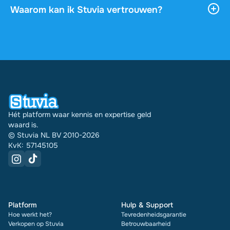
downloaden, en het blijft onbeperkt toegankelijk
Waarom kan ik Stuvia vertrouwen?
via je profiel.
4,6 sterren op Google en Trustpilot uit meer dan
2.000 reviews. De afgelopen 30 dagen zijn er
31289 documenten via Stuvia in meerdere landen
verkocht. En dat doen we al 16 jaar. Bij elk
document zie je bovendien de beoordeling en hoe
vaak het is verkocht.
Hét platform waar kennis en expertise geld
waard is.
© Stuvia NL BV 2010-2026
KvK: 57145105
Platform
Hulp & Support
Hoe werkt het?
Tevredenheidsgarantie
Verkopen op Stuvia
Betrouwbaarheid