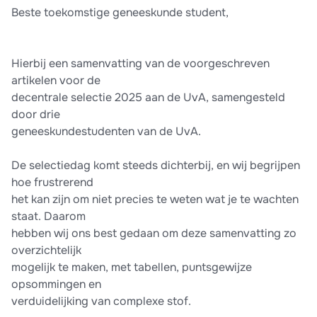
Beste toekomstige geneeskunde student,
voldoende voorbereid zijn op de selectietoets! Hou Stuvia en de
groepen in de gaten voor oefentoetsen of bekijk onze
oefentoetsen die wij voor de VWO-kennis en medische
actualiteiten toets hebben gemaakt. Let op: Het verspreiden
Hierbij een samenvatting van de voorgeschreven
van dit document wordt gezien als fraude. Veel succes en tot
artikelen voor de
volgend jaar!
decentrale selectie 2025 aan de UvA, samengesteld
door drie
geneeskundestudenten van de UvA.
De selectiedag komt steeds dichterbij, en wij begrijpen
hoe frustrerend
het kan zijn om niet precies te weten wat je te wachten
staat. Daarom
hebben wij ons best gedaan om deze samenvatting zo
overzichtelijk
mogelijk te maken, met tabellen, puntsgewijze
opsommingen en
verduidelijking van complexe stof.