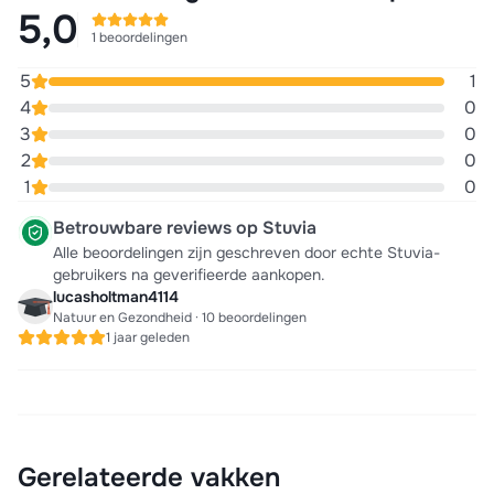
5,0
1 beoordelingen
5
1
4
0
3
0
2
0
1
0
Betrouwbare reviews op Stuvia
Alle beoordelingen zijn geschreven door echte Stuvia-
gebruikers na geverifieerde aankopen.
lucasholtman4114
Natuur en Gezondheid · 10 beoordelingen
1 jaar geleden
Gerelateerde vakken