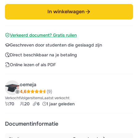
In winkelwagen
Verkeerd document? Gratis ruilen
Geschreven door studenten die geslaagd zijn
Direct beschikbaar na je betaling
Online lezen of als PDF
oemeja
4,6
(9)
Verkocht
Volgers
Items
Laatst verkocht
70
20
6
1 jaar geleden
Documentinformatie