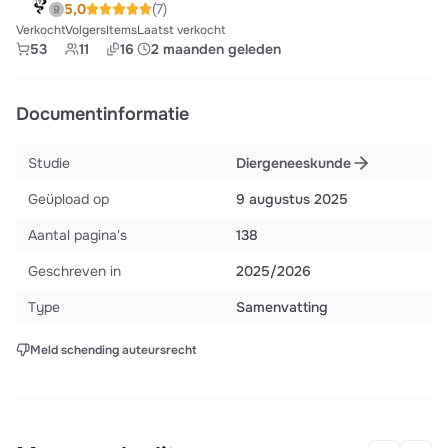
5,0
(7)
Verkocht
Volgers
Items
Laatst verkocht
53
11
16
2 maanden geleden
Documentinformatie
Studie
Diergeneeskunde
Geüpload op
9 augustus 2025
Aantal pagina's
138
Geschreven in
2025/2026
Type
Samenvatting
Meld schending auteursrecht