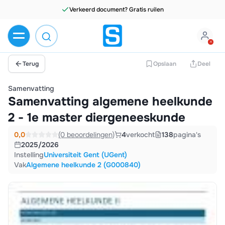
Terug
Opslaan
Deel
Samenvatting
Samenvatting algemene heelkunde
2 - 1e master diergeneeskunde
0,0
(0 beoordelingen)
4
verkocht
138
pagina's
2025/2026
Instelling
Universiteit Gent (UGent)
Vak
Algemene heelkunde 2 (G000840)