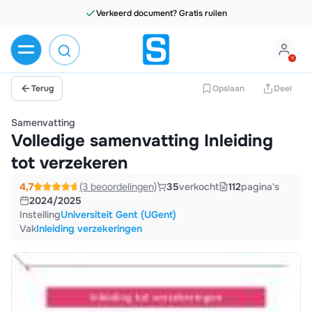
Terug
Opslaan
Deel
Samenvatting
Volledige samenvatting Inleiding
tot verzekeren
4,7
(3 beoordelingen)
35
verkocht
112
pagina's
2024/2025
Instelling
Universiteit Gent (UGent)
Vak
Inleiding verzekeringen