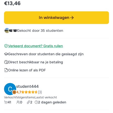
€13,46
In winkelwagen
Gekocht door 35 studenten
Verkeerd document? Gratis ruilen
Geschreven door studenten die geslaagd zijn
Direct beschikbaar na je betaling
Online lezen of als PDF
student444
4,7
(3)
Verkocht
Volgers
Items
Laatst verkocht
41
0
2
2 dagen geleden