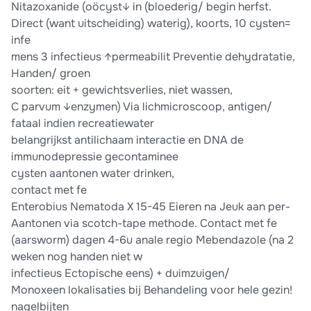
Nitazoxanide (oöcyst↓ in (bloederig/ begin herfst.
Direct (want uitscheiding) waterig), koorts, 10 cysten=
infe
mens 3 infectieus ↑permeabilit Preventie dehydratatie,
Handen/ groen
soorten: eit + gewichtsverlies, niet wassen,
C parvum ↓enzymen) Via lichmicroscoop, antigen/
fataal indien recreatiewater
belangrijkst antilichaam interactie en DNA de
immunodepressie gecontaminee
cysten aantonen water drinken,
contact met fe
Enterobius Nematoda X 15-45 Eieren na Jeuk aan per-
Aantonen via scotch-tape methode. Contact met fe
(aarsworm) dagen 4-6u anale regio Mebendazole (na 2
weken nog handen niet w
infectieus Ectopische eens) + duimzuigen/
Monoxeen lokalisaties bij Behandeling voor hele gezin!
nagelbijten