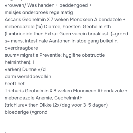
vrouwen/ Was handen + beddengoed +
meisjes onderbroek regelmatig
Ascaris Geohelmin X 7 weken Monoxeen Albendazole +
mebendazole (1x) Diarree, hoesten, Geohelminth
(lumbricoide then Extra- Geen vaccin braaklust, (=grond
s= mens, intestinale Aantonen in stoelgang buikpijn,
overdraagbare
suum= migratie Preventie: hygiëne obstructie
helminthen): 1
varken) Dunne v/d
darm wereldbevolkin
heeft het
Trichuris Geohelmin X 8 weken Monoxeen Abendazole +
mebendazole Anemie, Geohelminth
(trichiura= then Dikke (2x/dag voor 3-5 dagen)
bloederige (=grond