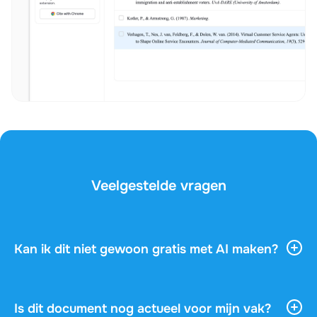
Veelgestelde vragen
Kan ik dit niet gewoon gratis met AI maken?
AI-tools geven je veel algemene informatie, maar ze
kennen je vak, je docent en de vragen op je examen
niet. Dit document is geschreven door een
Is dit document nog actueel voor mijn vak?