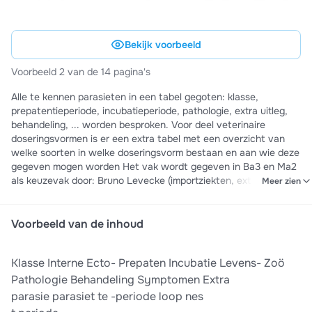
Bekijk voorbeeld
Voorbeeld 2 van de 14 pagina's
Alle te kennen parasieten in een tabel gegoten: klasse,
prepatentieperiode, incubatieperiode, pathologie, extra uitleg,
behandeling, ... worden besproken. Voor deel veterinaire
doseringsvormen is er een extra tabel met een overzicht van
welke soorten in welke doseringsvorm bestaan en aan wie deze
gegeven mogen worden Het vak wordt gegeven in Ba3 en Ma2
als keuzevak door: Bruno Levecke (importziekten, externe +
Meer zien
interne parasieten), Brenda Vermeulen (veterinaire
doseringsvormen), Edwin Claerebout (worminfecties + vlooien/
teken bij kat en hond) en Pierre Dorny (parasitaire zoönes)
Voorbeeld van de inhoud
Klasse Interne Ecto- Prepaten Incubatie Levens- Zoö
Pathologie Behandeling Symptomen Extra
parasie parasiet te -periode loop nes