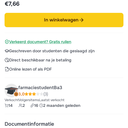
€7,66
In winkelwagen
Verkeerd document? Gratis ruilen
Geschreven door studenten die geslaagd zijn
Direct beschikbaar na je betaling
Online lezen of als PDF
farmaciestudentBa3
3,0
(3)
Verkocht
Volgers
Items
Laatst verkocht
14
2
16
2 maanden geleden
Documentinformatie