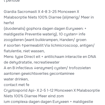
t periode
Giardia Sacromasti X 4-8 3-25 Monoxeen X
Malabsorptie Niets 100% Diarree (slijmerig/ Meer in
herfst
(duodenalis) gophora dagen dagen Euryxeen: +
maldigestie Preventie waterig), 10 cysten= infe
zoogdieren (want buikkrampen, Handen/ groen
≠ soorten ↑permeabilit Via lichmicroscoop, antigen/
flatulentie, niet wassen,
Mens: type Direct eit + antilichaam interactie en DNA
de dehydratatie, recreatiewater
A en B infectieus ↓enzymen) cysten/ trofozoieten
aantonen gewichtsverlies gecontaminee
water drinken,
contact met fe
Cryptosporid Api- X 2-5 1-12 Monoxeen X Malabsorptie
Niets 100% Diarree Meer eind zom
ium complexa dagen dagen Euryxeen + maldigestie