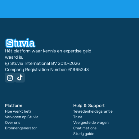
2.000 reviews. De afgelopen 30 dagen zijn er
31692 documenten via Stuvia in meerdere landen
verkocht. En dat doen we al 16 jaar. Bij elk
document zie je bovendien de beoordeling en hoe
vaak het is verkocht.
Hét platform waar kennis en expertise geld
waard is.
© Stuvia International BV 2010-2026
Company Registration Number: 61965243
Platform
Hulp & Support
Hoe werkt het?
Tevredenheidsgarantie
Verkopen op Stuvia
Trust
Over ons
Veelgestelde vragen
Bronnengenerator
Chat met ons
Study guide