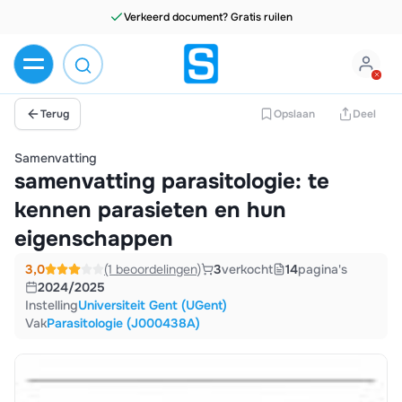
Verkeerd document? Gratis ruilen
Terug
Opslaan
Deel
Samenvatting
samenvatting parasitologie: te
kennen parasieten en hun
eigenschappen
3,0
(1 beoordelingen)
3
verkocht
14
pagina's
2024/2025
Instelling
Universiteit Gent (UGent)
Vak
Parasitologie (J000438A)