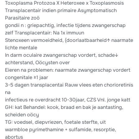
Toxoplasma Protozoa X Heteroxee x Toxoplasmosis
Transplacentair indien primaire Asymptomatisch
Parasitaire zoö
gondii n : griepachtig, infectie tijdens zwangerschap
zelf Transplacentair: Na 1x immuun
Stenoxeen vermoeidheid, (doorlaatbaarheid↑ naarmate
lichte mentale
In darm oculaire zwangerschap vordert, schade↓
achterstand, Oöcysten over
Eieren na problemen: naarmate zwangerschap vordert
congenitale ≥1 jaar
3-5 dagen transplacentai Rauw vlees eten chorioretinis
na
infectieus re overdracht 10-30jaar, CZS Vnl. jonge katt
GH: kat Behandel: kook, braad en bak je aantasting,
scheiden oöcy
TG: voedsel, diepvriezen, foetale sterfte, uit
warmbloe pyrimethamine + sulfamide, resorptie,
abortus