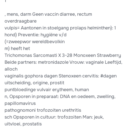
1
, mens, darm Geen vaccin diarree, rectum
overdraagbare
vulpis= Aantonen in stoelgang prolaps helminthen): 1
hond) Preventie: hygiëne v/d
(=zweepwor wereldbevolkin
m) heeft het
Trichomonas Sarcomasti X 3-28 Monoxeen Strawberry
Beide partners: metronidazole Vrouw: vaginale Leeftijd,
alloch
vaginalis gophora dagen Stenoxeen cervitis: #dagen
uitscheiding, origine, prostit
puntbloedinge vulvair erytheem, human
n, Opsporen in preparaat: DNA en oedeem, zwelling,
papillomavirus
pathognomoni trofozoiten urethritis
sch Opsporen in cultuur: trofozoiten Man: jeuk,
uitvloei, prostatis