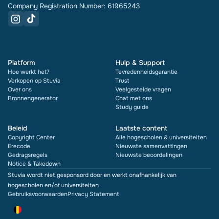
Company Registration Number: 61965243
Platform
Hulp & Support
Hoe werkt het?
Tevredenheidsgarantie
Verkopen op Stuvia
Trust
Over ons
Veelgestelde vragen
Bronnengenerator
Chat met ons
Study guide
Beleid
Laatste content
Copyright Center
Alle hogescholen & universiteiten
Erecode
Nieuwste samenvattingen
Gedragsregels
Nieuwste beoordelingen
Notice & Takedown
Stuvia wordt niet gesponsord door en werkt onafhankelijk van
hogescholen en/of universiteiten
Gebruiksvoorwaarden
Privacy Statement