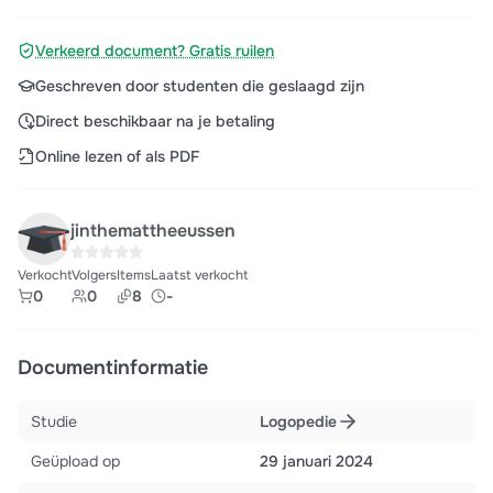
Verkeerd document? Gratis ruilen
Geschreven door studenten die geslaagd zijn
Direct beschikbaar na je betaling
Online lezen of als PDF
jinthemattheeussen
Verkocht
Volgers
Items
Laatst verkocht
0
0
8
-
Documentinformatie
Studie
Logopedie
Geüpload op
29 januari 2024