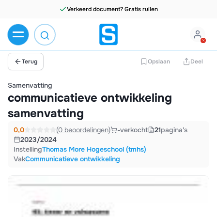
Verkeerd document? Gratis ruilen
Terug
Opslaan
Deel
Samenvatting
communicatieve ontwikkeling
samenvatting
0,0
(0 beoordelingen)
-
verkocht
21
pagina's
2023/2024
Instelling
Thomas More Hogeschool (tmhs)
Vak
Communicatieve ontwikkeling