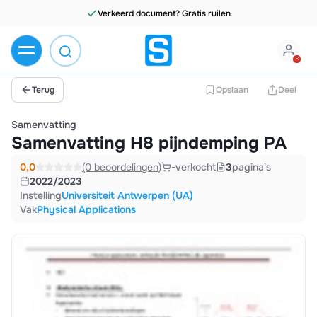
Verkeerd document? Gratis ruilen
Terug
Opslaan
Deel
Samenvatting
Samenvatting H8 pijndemping PA
0,0
(0 beoordelingen)
-
verkocht
3
pagina's
2022/2023
Instelling
Universiteit Antwerpen (UA)
Vak
Physical Applications