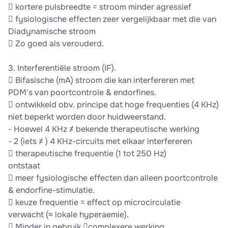
 kortere pulsbreedte = stroom minder agressief
 fysiologische effecten zeer vergelijkbaar met die van
Diadynamische stroom
 Zo goed als verouderd.
3. Interferentiële stroom (IF).
 Bifasische (mA) stroom die kan interfereren met
PDM's van poortcontrole & endorfines.
 ontwikkeld obv. principe dat hoge frequenties (4 KHz)
niet beperkt worden door huidweerstand.
- Hoewel 4 KHz ≠ bekende therapeutische werking
- 2 (iets ≠ ) 4 KHz-circuits met elkaar interfereren
 therapeutische frequentie (1 tot 250 Hz)
ontstaat
 meer fysiologische effecten dan alleen poortcontrole
& endorfine-stimulatie.
 keuze frequentie = effect op microcirculatie
verwacht (≈ lokale hyperaemie).
 Minder in gebruik complexere werking.