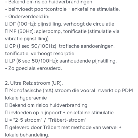
- Bekend om risico huidverbrandingen
- beïnvloedt poortcontrole + enkefaline stimulatie.
- Onderverdeeld in:
 DF (100Hz): pijnstilling, verhoogt de circulatie
 MF (50Hz): spierpomp, tonificatie (stimulatie via
vibratie pijnstilling)
 CP (1 sec 50/100Hz): trofische aandoeningen,
tonificatie, verhoogt resorptie
 LP (6 sec 50/100Hz): aanhoudende pijnstilling.
- Zo goed als verouderd.
2. Ultra Reiz stroom (UR).
 Monofasische (mA) stroom die vooral inwerkt op PDM
lokale hyperaemie
 Bekend om risico huidverbranding
 invloeden op pijnpoort + enkefaline stimulatie
 = "2-5 stroom" / "Träbert-stroom"
 geleverd door Träbert met methode van wervel +
lokale behandeling.