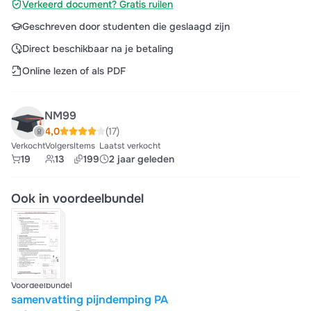
Verkeerd document? Gratis ruilen
Geschreven door studenten die geslaagd zijn
Direct beschikbaar na je betaling
Online lezen of als PDF
NM99
4,0
(17)
Verkocht
Volgers
Items
Laatst verkocht
19
13
199
2 jaar geleden
Ook in voordeelbundel
Voordeelbundel
samenvatting pijndemping PA