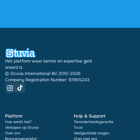
via je profiel.
4,6 sterren op Google en Trustpilot uit meer dan
2.000 reviews. De afgelopen 30 dagen zijn er
31542 documenten via Stuvia in meerdere landen
verkocht. En dat doen we al 16 jaar. Bij elk
document zie je bovendien de beoordeling en hoe
vaak het is verkocht.
Hét platform waar kennis en expertise geld
waard is.
© Stuvia International BV 2010-2026
Company Registration Number: 61965243
Platform
Hulp & Support
Hoe werkt het?
Tevredenheidsgarantie
Verkopen op Stuvia
Trust
Over ons
Veelgestelde vragen
Bronnengenerator
Chat met ons