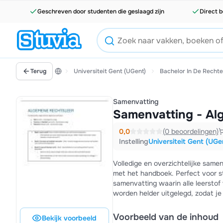
Geschreven door studenten die geslaagd zijn
Direct b
Terug
Universiteit Gent (UGent)
Bachelor In De Recht
Samenvatting
Samenvatting - Al
0,0
(0 beoordelingen)
Instelling
Universiteit Gent (UGe
Volledige en overzichtelijke same
met het handboek. Perfect voor studenten die graag studeren met een duidelijke, logisch gestructureerde
samenvatting waarin alle leerstof
worden helder uitgelegd, zodat je n
Voorbeeld van de inhoud
Bekijk voorbeeld