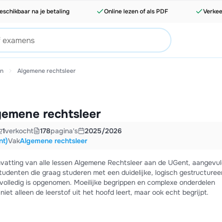
eschikbaar na je betaling
Online lezen of als PDF
Verkee
en
Algemene rechtsleer
gemene rechtsleer
1
verkocht
178
pagina's
2025/2026
nt)
Vak
Algemene rechtsleer
nvatting van alle lessen Algemene Rechtsleer aan de UGent, aangevul
 volledig is opgenomen. Moeilijke begrippen en complexe onderdelen
iet alleen de leerstof uit het hoofd leert, maar ook echt begrijpt.