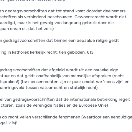
an gedragsvoorschriften dat tot stand komt doordat deelnemers
rschriften als verbindend beschouwen. Gewoonterecht wordt niet
ardigd, maar is het gevolg van langdurig gebruik door die
gaan ervan uit dat het zo is)
van gedragsvoorschriften dat binnen een bepaalde religie geldt
ng in katholiek kerkelijk recht; tien geboden; 613
gedragsvoorschriften dat afgeleid wordt uit een nauwkeurige
atuur en dat geldt onafhankelijk van menselijke afspraken (recht
afspraken!) (bv mensenrechten zijn er puur omdat we ‘mens zijn’ en
panningsveld tussen natuurrecht en statelijk recht)
eel van gedragsvoorschriften dat de internationale betrekking regelt
ctoren, zoals de Verenigde Naties en de Europese Unie)
s op recht vallen verschillende fenomenen (waardoor een eenduidig
elijk is)!