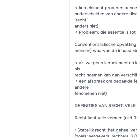
→ kernelement proberen benoeme
onderscheiden van andere disc
‘recht’,
anders niet)
→ Probleem: die essentie is to
Conventionalistische opvatting 
mensen) waarvan de inhoud nie
→ als we geen kernelementen k
als
recht noemen kan dan verschil
→ een afspraak om bepaalde fe
andere
fenomenen niet)
DEFINITIES VAN RECHT: VEL
Recht kent vele vormen (niet ‘h
• Statelijk recht: het geheel v
(zoals wetgevers, rechters…) (