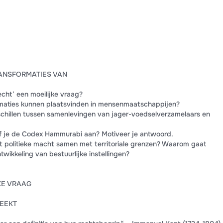
RANSFORMATIES VAN
echt’ een moeilijke vraag?
rmaties kunnen plaatsvinden in mensenmaatschappijen?
rschillen tussen samenlevingen van jager-voedselverzamelaars en
ref je de Codex Hammurabi aan? Motiveer je antwoord.
lt politieke macht samen met territoriale grenzen? Waarom gaat
wikkeling van bestuurlijke instellingen?
KE VRAAG
REEKT