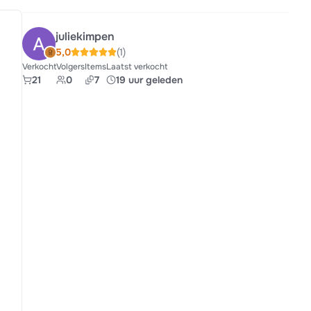
juliekimpen
5,0
(1)
Verkocht
Volgers
Items
Laatst verkocht
21
0
7
19 uur geleden