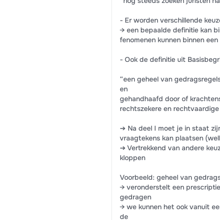
“nog steeds zoeken juristen na
- Er worden verschillende keuz
→ een bepaalde definitie kan b
fenomenen kunnen binnen een s
- Ook de definitie uit Basisbegr
“een geheel van gedragsregels
en
gehandhaafd door of krachtens
rechtszekere en rechtvaardige
➔ Na deel I moet je in staat zi
vraagtekens kan plaatsen (welk
➔ Vertrekkend van andere keuz
kloppen
Voorbeeld: geheel van gedrags
→ veronderstelt een prescripti
gedragen
→ we kunnen het ook vanuit een
de