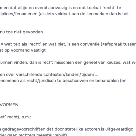
n dat altijd en overal aanwezig is en dat toelaat ‘recht’ te
iplines/fenomenen (als iets voldoet aan de kenmerken dan is het
t nu toe niet gevonden
= wat telt als ‘recht’ en wat niet, is een conventie (=afspraak tusse
t op voorhand vastligt
unnen vinden, dan is recht misschien een geheel van keuzes, wat w
len over verschillende contexten/landen/tijden/…
nomenen als recht/juridisch te beschouwen en behandelen (en
E VORMEN
et’ recht), o.m.:
an gedragsvoorschriften dat door statelijke actoren is uitgevaardigd
hier gaan rechters meestal vanuit)