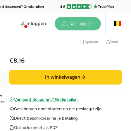
rd document? Gratis ruilen
4,6
TrustPilot
Inloggen
Verkopen
Opslaan
Deel
€8,16
In winkelwagen
d
Verkeerd document? Gratis ruilen
Geschreven door studenten die geslaagd zijn
Direct beschikbaar na je betaling
Online lezen of als PDF