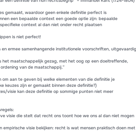
ar een definitie van hun rechtsbegrip“ – Immanuel Kant (1724-1804)
es gemaakt, waardoor geen enkele definitie perfect is
innen een bepaalde context een goede optie zijn: bepaalde
pecifieke context al dan niet onder recht plaatsen
ippen is niet perfect!
 en ermee samenhangende institutionele voorschriften, uitgevaardi
 het maatschappelijk gezag, met het oog op een doeltreffende,
 ordening van de maatschappij.”
jn om aan te geven bij welke elementen van die definitie je
e keuzes zijn er gemaakt binnen deze definitie?)
es/visie kan deze definitie op sommige punten niet meer
regels:
eve visie die stelt dat recht ons toont hoe we ons al dan niet mogen
 empirische visie bekijken: recht is wat mensen praktisch doen met