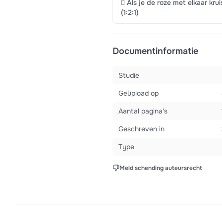
 Als je de roze met elkaar kru
(1:2:1)
Documentinformatie
Studie
Geüpload op
Aantal pagina's
Geschreven in
Type
Meld schending auteursrecht