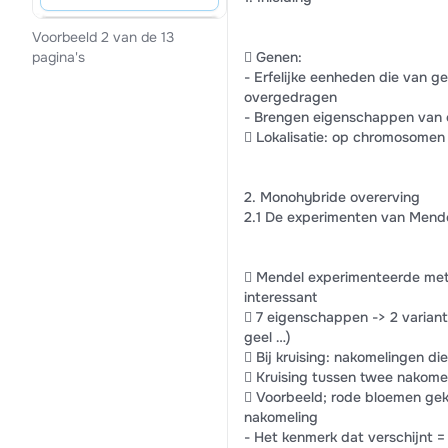
Voorbeeld 2 van de 13
 Genen:
pagina's
- Erfelijke eenheden die van g
overgedragen
- Brengen eigenschappen van e
 Lokalisatie: op chromosomen 
2. Monohybride overerving
2.1 De experimenten van Mend
 Mendel experimenteerde met
interessant
 7 eigenschappen -> 2 variant
geel …)
 Bij kruising: nakomelingen d
 Kruising tussen twee nakom
 Voorbeeld; rode bloemen gek
nakomeling
- Het kenmerk dat verschijnt 