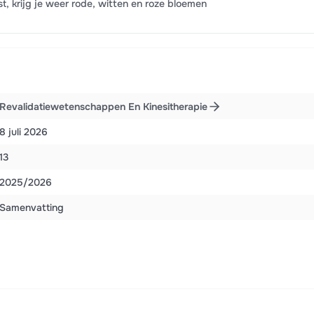
ist, krijg je weer rode, witten en roze bloemen
Revalidatiewetenschappen En Kinesitherapie
8 juli 2026
13
2025/2026
Samenvatting