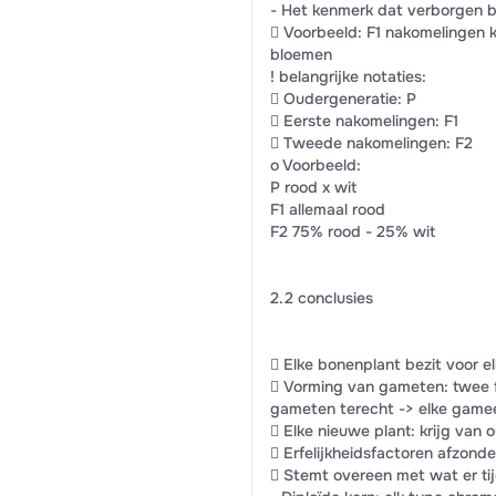
- Het kenmerk dat verborgen bli
 Voorbeeld: F1 nakomelingen 
bloemen
! belangrijke notaties:
 Oudergeneratie: P
 Eerste nakomelingen: F1
 Tweede nakomelingen: F2
o Voorbeeld:
P rood x wit
F1 allemaal rood
F2 75% rood - 25% wit
2.2 conclusies
 Elke bonenplant bezit voor e
 Vorming van gameten: twee fa
gameten terecht -> elke gamee
 Elke nieuwe plant: krijg van o
 Erfelijkheidsfactoren afzonde
 Stemt overeen met wat er ti