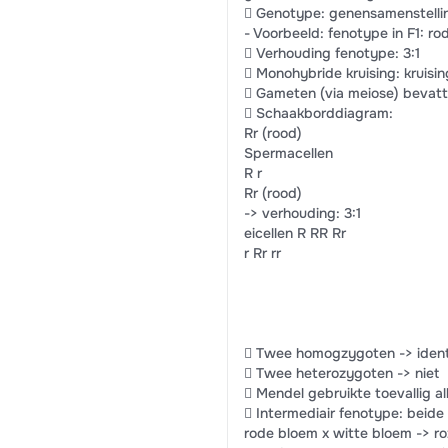
 Genotype: genensamenstelling
- Voorbeeld: fenotype in F1: ro
 Verhouding fenotype: 3:1
 Monohybride kruising: kruisi
 Gameten (via meiose) bevat
 Schaakborddiagram:
Rr (rood)
Spermacellen
R r
Rr (rood)
-> verhouding: 3:1
eicellen R RR Rr
r Rr rr
 Twee homogzygoten -> ident
 Twee heterozygoten -> niet
 Mendel gebruikte toevallig al
 Intermediair fenotype: beide 
rode bloem x witte bloem -> ro