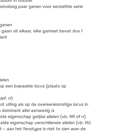
mosoom in dubbel
omoloog paar genen voor eenzelfde serie
 genen
gaan uit elkaar, elke gameet bevat dus 1
iant
lelen
 op een bepaalde locus (plaats op
ef: rr)
 tot uiting als op de overeenkomstige locus in
dominant allel aanwezig is
e eigenschap gelijke allelen (vb: RR of rr)
lde eigenschap verschillende allelen (vb: Rr)
t – aan het fenotype is niet te zien wan de