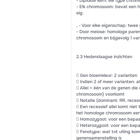
- Diploïde kern: elk type chro
- Elk chromosoom: bevat een h
eig.
, - Voor elke eigenschap: twee
- Door meiose: homologe paren 
chromosoom en bijgevolg 1 var
2.3 Hedendaagse inzichten
 Gen bloemkleur: 2 varianten
 Indien 2 of meer varianten: al
 Allel = één van de genen die
chromosoom) voorkomt
 Notatie (dominant: RR, recessi
 Een recessief allel komt niet
het homologe chromosoom een 
 Homozygoot: voor een bepaald
 Heterozygoot: voor een bepaa
 Fenotype: wat tot uiting kom
genensamenstelling is