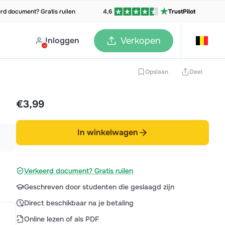
rd document? Gratis ruilen
4,6
TrustPilot
Inloggen
Verkopen
Opslaan
Deel
€3,99
In winkelwagen
Verkeerd document? Gratis ruilen
Geschreven door studenten die geslaagd zijn
Direct beschikbaar na je betaling
Online lezen of als PDF