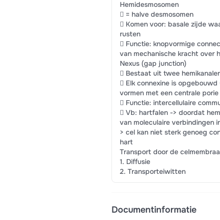
Hemidesmosomen
 = halve desmosomen
 Komen voor: basale zijde waa
rusten
 Functie: knopvormige connec
van mechanische kracht over he
Nexus (gap junction)
 Bestaat uit twee hemikanalen
 Elk connexine is opgebouwd 
vormen met een centrale porie
 Functie: intercellulaire comm
 Vb: hartfalen -> doordat hem
van moleculaire verbindingen in
> cel kan niet sterk genoeg co
hart
Transport door de celmembra
1. Diffusie
2. Transporteiwitten
Documentinformatie