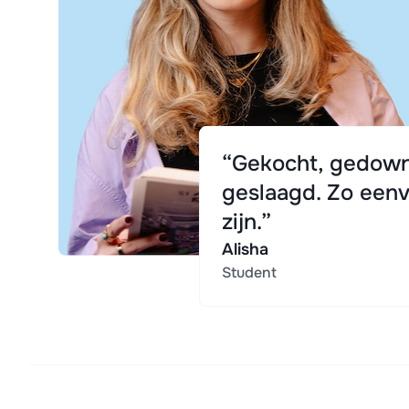
“Gekocht, gedown
geslaagd. Zo eenv
zijn.”
Alisha
Student