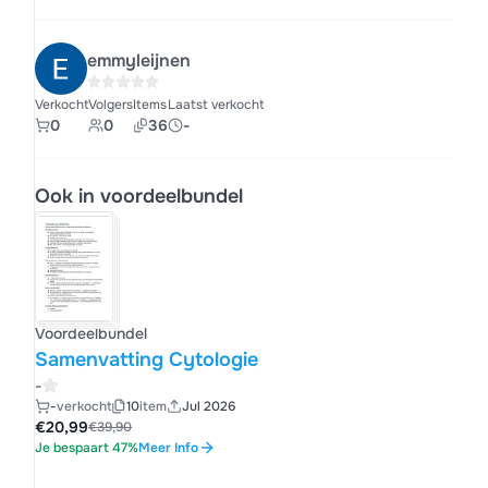
emmyleijnen
Verkocht
Volgers
Items
Laatst verkocht
0
0
36
-
Ook in voordeelbundel
Voordeelbundel
Samenvatting Cytologie
-
-
verkocht
10
item
Jul 2026
€20,99
€39,90
Je bespaart 47%
Meer Info