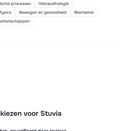
mische processen
Histopathologie
fysica
Bewegen en gezondheid
Biochemie
wetenschappen
iezen voor Stuvia
n, geverifieerd door reviews