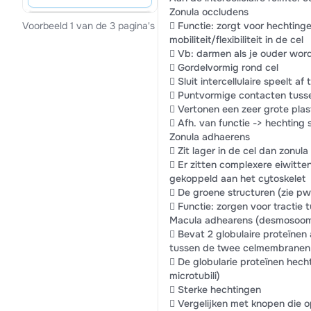
Zonula occludens
 Functie: zorgt voor hechting
Voorbeeld 1 van de 3 pagina's
mobiliteit/flexibiliteit in de cel
 Vb: darmen als je ouder wor
 Gordelvormig rond cel
 Sluit intercellulaire speelt 
 Puntvormige contacten tuss
 Vertonen een zeer grote plast
 Afh. van functie -> hechting s
Zonula adhaerens
 Zit lager in de cel dan zonul
 Er zitten complexere eiwitt
gekoppeld aan het cytoskelet
 De groene structuren (zie pw
 Functie: zorgen voor tracti
Macula adhearens (desmosoo
 Bevat 2 globulaire proteïnen 
tussen de twee celmembranen 
 De globularie proteïnen hech
microtubili)
 Sterke hechtingen
 Vergelijken met knopen die o