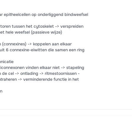
r epitheelcellen op onderliggend bindweefsel
toren tussen het cytoskelet -> verspreiden
t hele weefsel (passieve wijze)
 (connexines) -> koppelen aan elkaar
uit 6 connexine-eiwitten die samen een ring
unicatie
iconnexonen vinden elkaar niet -> stapeling
 de cel -> ontlading -> ritmestoornissen -
ntraheren -> verminderende functie in het
an