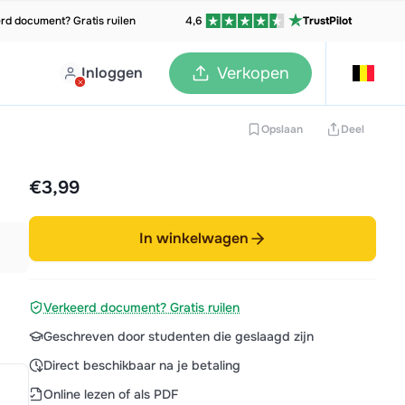
rd document? Gratis ruilen
4,6
TrustPilot
Inloggen
Verkopen
Opslaan
Deel
€3,99
In winkelwagen
Verkeerd document? Gratis ruilen
Geschreven door studenten die geslaagd zijn
Direct beschikbaar na je betaling
Online lezen of als PDF