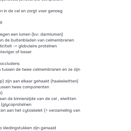
en in de cel en zorgt voor genoeg
dt
af tegen een lumen (bv: darmlumen)
en de buitenbladen van celmembranen
iciteit -> globulaire proteïnen
teviger of losser
a occludens
en tussen de twee celmembranen en ze zijn
p) zijn aan elkaar gehaakt (haakeiwitten)
e tussen twee componenten
m)
aan de binnenzijde van de cel , eiwitten
(glycoproteïnen
ten aan het cytoskelet (= verzameling van
p kledingstukken zijn genaaid