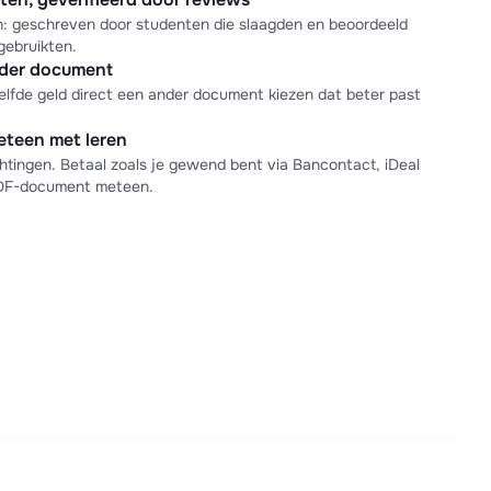
en: geschreven door studenten die slaagden en beoordeeld
gebruikten.
nder document
elfde geld direct een ander document kiezen dat beter past
meteen met leren
tingen. Betaal zoals je gewend bent via Bancontact, iDeal
PDF-document meteen.