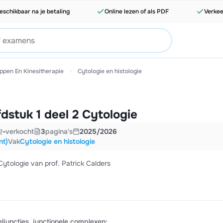
eschikbaar na je betaling
Online lezen of als PDF
Verkee
ppen En Kinesitherapie
Cytologie en histologie
stuk 1 deel 2 Cytologie
-
verkocht
3
pagina's
2025/2026
nt)
Vak
Cytologie en histologie
ytologie van prof. Patrick Calders
eljuncties, junctionele complexen: