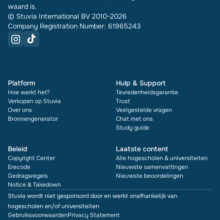
waard is.
© Stuvia International BV 2010-2026
Company Registration Number: 61965243
Platform
Hulp & Support
Hoe werkt het?
Tevredenheidsgarantie
Verkopen op Stuvia
Trust
Over ons
Veelgestelde vragen
Bronnengenerator
Chat met ons
Study guide
Beleid
Laatste content
Copyright Center
Alle hogescholen & universiteiten
Erecode
Nieuwste samenvattingen
Gedragsregels
Nieuwste beoordelingen
Notice & Takedown
Stuvia wordt niet gesponsord door en werkt onafhankelijk van
hogescholen en/of universiteiten
Gebruiksvoorwaarden
Privacy Statement