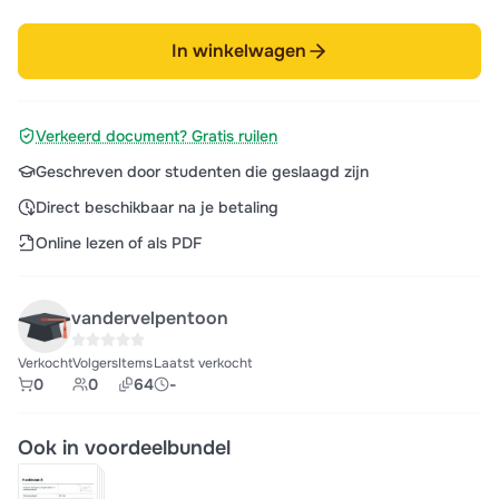
In winkelwagen
Verkeerd document? Gratis ruilen
Geschreven door studenten die geslaagd zijn
Direct beschikbaar na je betaling
Online lezen of als PDF
vandervelpentoon
Verkocht
Volgers
Items
Laatst verkocht
0
0
64
-
Ook in voordeelbundel