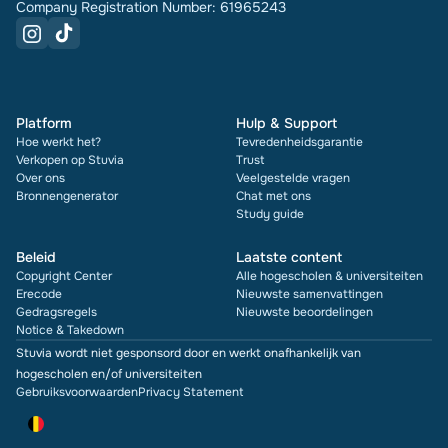
Company Registration Number: 61965243
Platform
Hulp & Support
Hoe werkt het?
Tevredenheidsgarantie
Verkopen op Stuvia
Trust
Over ons
Veelgestelde vragen
Bronnengenerator
Chat met ons
Study guide
Beleid
Laatste content
Copyright Center
Alle hogescholen & universiteiten
Erecode
Nieuwste samenvattingen
Gedragsregels
Nieuwste beoordelingen
Notice & Takedown
Stuvia wordt niet gesponsord door en werkt onafhankelijk van
hogescholen en/of universiteiten
Gebruiksvoorwaarden
Privacy Statement