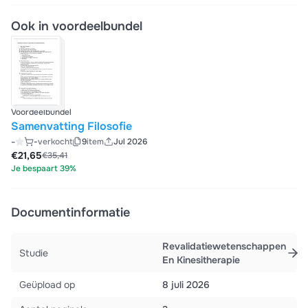
Ook in voordeelbundel
Voordeelbundel
Samenvatting Filosofie
-
-
verkocht
9
item
Jul 2026
€21,65
€35,41
Je bespaart 39%
Documentinformatie
Revalidatiewetenschappen
Studie
En Kinesitherapie
Geüpload op
8 juli 2026