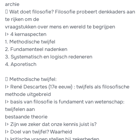
archie
 Wat doet filosofie? Filosofie probeert denkkaders aan
te rijken om de
vraagstukken over mens en wereld te begrijpen
l> 4 kernaspecten
1. Methodische twijfel
2. Fundamenteel nadenken
3. Systematisch en logisch redeneren
4. Aporetisch
 Methodische twijfel:
l> René Descartes (17e eeuw) : twijfels als filosofische
methode uitgebreid
l> basis van filosofie is fundament van wetenschap:
twijfelen aan
bestaande theorie
l> Zijn we zeker dat onze kennis juist is?
l> Doel van twijfel? Waarheid
l> kritische vragen stellen bij zekerheden