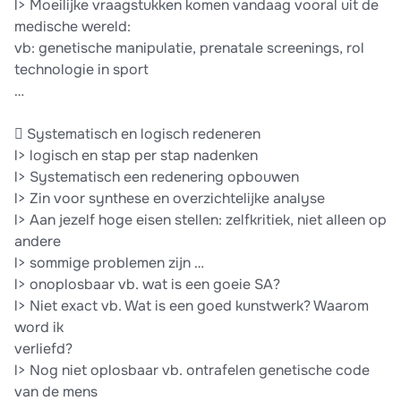
l> Moeilijke vraagstukken komen vandaag vooral uit de
medische wereld:
vb: genetische manipulatie, prenatale screenings, rol
technologie in sport
…
 Systematisch en logisch redeneren
l> logisch en stap per stap nadenken
l> Systematisch een redenering opbouwen
l> Zin voor synthese en overzichtelijke analyse
l> Aan jezelf hoge eisen stellen: zelfkritiek, niet alleen op
andere
l> sommige problemen zijn …
l> onoplosbaar vb. wat is een goeie SA?
l> Niet exact vb. Wat is een goed kunstwerk? Waarom
word ik
verliefd?
l> Nog niet oplosbaar vb. ontrafelen genetische code
van de mens