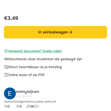
€3,49
In winkelwagen
Verkeerd document? Gratis ruilen
Geschreven door studenten die geslaagd zijn
Direct beschikbaar na je betaling
Online lezen of als PDF
emmyleijnen
Verkocht
Volgers
Items
Laatst verkocht
0
0
36
-