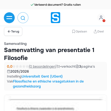
Verkeerd document? Gratis ruilen
Terug
Opslaan
Deel
Samenvatting
Samenvatting van presentatie 1
Filosofie
0,0
(0 beoordelingen)
-
verkocht
3
pagina's
2025/2026
Instelling
Universiteit Gent (UGent)
Vak
Filosofische en ethische vraagstukken in de
gezondheidszorg