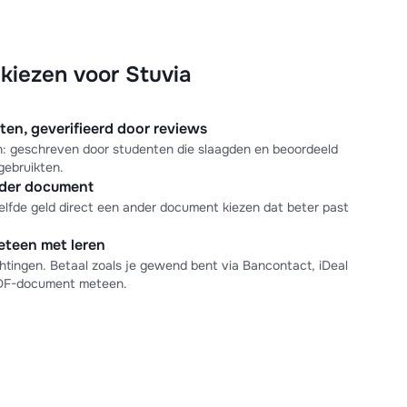
iezen voor Stuvia
n, geverifieerd door reviews
en: geschreven door studenten die slaagden en beoordeeld
gebruikten.
nder document
elfde geld direct een ander document kiezen dat beter past
meteen met leren
tingen. Betaal zoals je gewend bent via Bancontact, iDeal
PDF-document meteen.