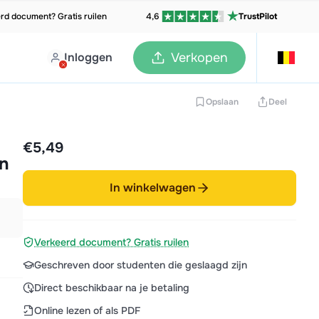
rd document? Gratis ruilen
4,6
TrustPilot
Inloggen
Verkopen
Opslaan
Deel
€5,49
en
In winkelwagen
Verkeerd document? Gratis ruilen
Geschreven door studenten die geslaagd zijn
Direct beschikbaar na je betaling
Online lezen of als PDF