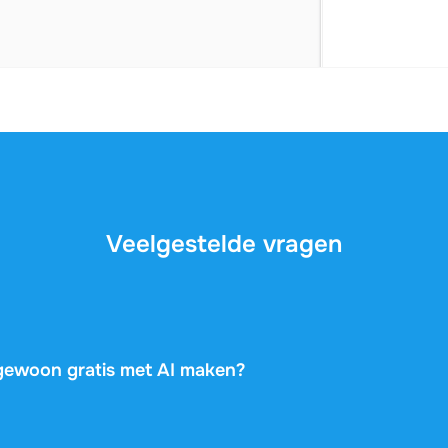
Veelgestelde vragen
t gewoon gratis met AI maken?
 veel algemene informatie, maar ze kennen je vak, je docent
t. Dit document is geschreven door een medestudent die prec