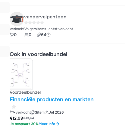
vandervelpentoon
Verkocht
Volgers
Items
Laatst verkocht
0
0
64
-
Ook in voordeelbundel
Voordeelbundel
Financiële producten en markten
-
-
verkocht
3
item
Jul 2026
€12,99
€18,64
Je bespaart 30%
Meer Info