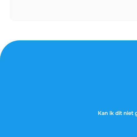
Kan ik dit nie
AI-tools geven je
op je examen nie