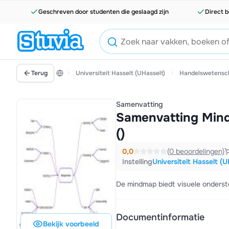
Geschreven door studenten die geslaagd zijn
Direct b
Terug
Universiteit Hasselt (UHasselt)
Handelswetensc
Samenvatting
Samenvatting Mind
()
0,0
(0 beoordelingen)
Instelling
Universiteit Hasselt (U
De mindmap biedt visuele onderst
Documentinformatie
Bekijk voorbeeld