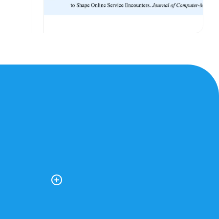
 en de vragen
ies dit vak