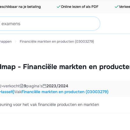
eschikbaar na je betaling
Online lezen of als PDF
Verkee
happen
Financiële markten en producten (03003279)
map - Financiële markten en product
-
verkocht
9
pagina's
2023/2024
Hasselt)
Vak
Financiële markten en producten (03003279)
euning voor het vak financiële producten en markten