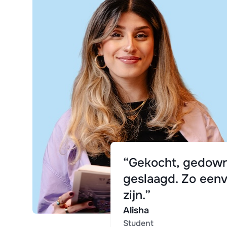
“Gekocht, gedown
geslaagd. Zo eenv
zijn.”
Alisha
Student