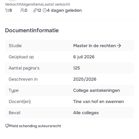
Verkocht
Volgers
Items
Laatst verkocht
8
0
12
4 dagen geleden
Documentinformatie
Studie
Master in de rechten
Geüpload op
6 juli 2026
Aantal pagina's
125
Geschreven in
2025/2026
Type
College aantekeningen
Docent(en)
Tine van hof en swennen
Bevat
Alle colleges
Meld schending auteursrecht