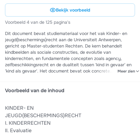
Bekijk voorbeeld
Voorbeeld 4 van de 125 pagina's
Dit document bevat studiemateriaal voor het vak Kinder- en
jeugd(beschermings)recht aan de Universiteit Antwerpen,
gericht op Master-studenten Rechten. De kern behandelt
kindbeelden als sociale constructies, de evolutie van
kinderrechten, en fundamentele concepten zoals agency,
zelfbeschikkingsrecht en de dualiteit tussen 'kind in gevaar' en
'kind als gevaar'. Het document bevat ook concrete
Meer zien
examenvragen over inclusief onderwijs voor Roma-kinderen en
kinderen met beperking, evenals vragen over
rechtsbescherming van niet-begeleide minderjarige
Voorbeeld van de inhoud
vreemdelingen. Nuttig voor examenvoorbereiding op het
schriftelijk examen met open vragen in half-open boeksysteem.
KINDER- EN
JEUGD(BESCHERMINGS)RECHT
I. KINDERRECHTEN
II. Evaluatie