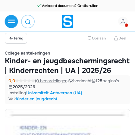
Terug
Opslaan
Deel
College aantekeningen
Kinder- en jeugdbeschermingsrecht
| Kinderrechten | UA | 2025/26
0,0
(0 beoordelingen)
1
verkocht
125
pagina's
2025/2026
Instelling
Universiteit Antwerpen (UA)
Vak
Kinder en jeugdrecht