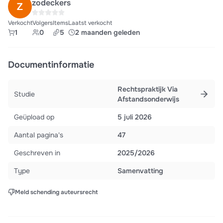
zodeckers
Verkocht
Volgers
Items
Laatst verkocht
1
0
5
2 maanden geleden
Documentinformatie
Rechtspraktijk Via
Studie
Afstandsonderwijs
Geüpload op
5 juli 2026
Aantal pagina's
47
Geschreven in
2025/2026
Type
Samenvatting
Meld schending auteursrecht