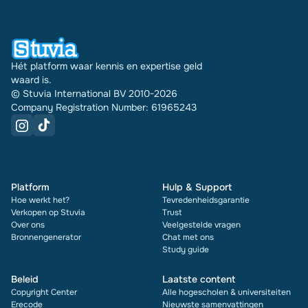
document zie je bovendien de beoordeling en hoe
vaak het is verkocht.
Hét platform waar kennis en expertise geld
waard is.
© Stuvia International BV 2010-2026
Company Registration Number: 61965243
Platform
Hulp & Support
Hoe werkt het?
Tevredenheidsgarantie
Verkopen op Stuvia
Trust
Over ons
Veelgestelde vragen
Bronnengenerator
Chat met ons
Study guide
Beleid
Laatste content
Copyright Center
Alle hogescholen & universiteiten
Erecode
Nieuwste samenvattingen