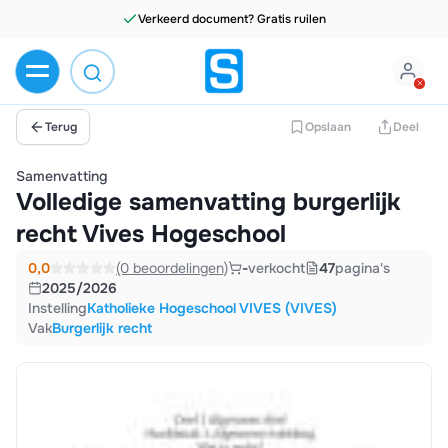
Terug
Opslaan
Deel
Samenvatting
Volledige samenvatting burgerlijk
recht Vives Hogeschool
0,0
(0 beoordelingen)
-
verkocht
47
pagina's
2025/2026
Instelling
Katholieke Hogeschool VIVES (VIVES)
Vak
Burgerlijk recht