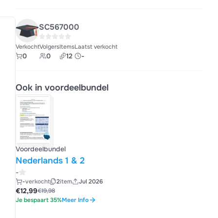
SC567000
Verkocht
Volgers
Items
Laatst verkocht
0
0
12
-
Ook in voordeelbundel
Voordeelbundel
Nederlands 1 & 2
-
-
verkocht
2
item
Jul 2026
€12,99
€19,98
Je bespaart 35%
Meer Info