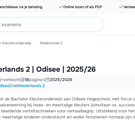
eschikbaar na je betaling
Online lezen of als PDF
Verkee
r Kleuteronderwijs
Nederlands 2
lands 2 | Odisee | 2025/26
-
verkocht
18
pagina's
2025/2026
disee)
Vak
Nederlands 2
it de Bachelor Kleuteronderwijs aan Odisee Hogeschool, met focus 
alverwerving bij twee- en meertalige kleuters (simultaan vs. successi
 beeldende verteltechnieken voor verhaalbegrip. Uitstekend voor het
ht meertalige kinderen ondersteunt en welke fenomenen normaal zijn i