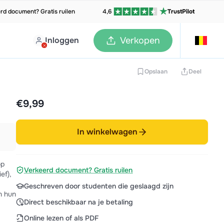
rd document? Gratis ruilen
4,6
TrustPilot
Inloggen
Verkopen
Opslaan
Deel
€9,99
In winkelwagen
op
Verkeerd document? Gratis ruilen
ef),
Geschreven door studenten die geslaagd zijn
n hun
Direct beschikbaar na je betaling
Online lezen of als PDF