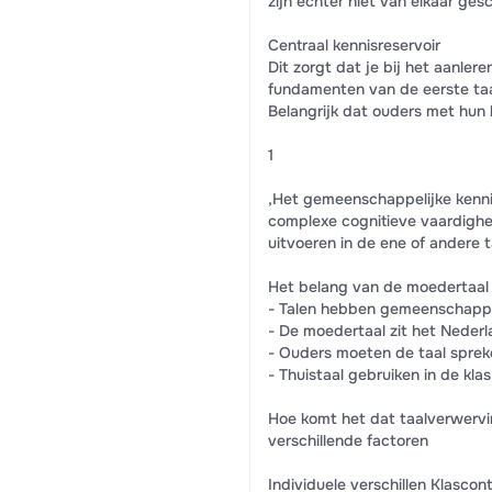
zijn echter niet van elkaar ges
Centraal kennisreservoir
Dit zorgt dat je bij het aanle
fundamenten van de eerste taal 
Belangrijk dat ouders met hun 
1
,Het gemeenschappelijke kenni
complexe cognitieve vaardighe
uitvoeren in de ene of andere t
Het belang van de moedertaal
- Talen hebben gemeenschappel
- De moedertaal zit het Nederl
- Ouders moeten de taal sprek
- Thuistaal gebruiken in de kla
Hoe komt het dat taalverwervin
verschillende factoren
Individuele verschillen Klascon