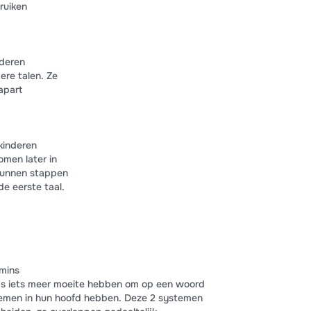
ruiken
nderen
ere talen. Ze
apart
kinderen
omen later in
kunnen stappen
de eerste taal.
mins
ms iets meer moeite hebben om op een woord
temen in hun hoofd hebben. Deze 2 systemen