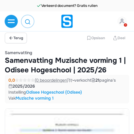
Verkeerd document? Gratis ruilen
Terug
Opslaan
Deel
Samenvatting
Samenvatting Muzische vorming 1 |
Odisee Hogeschool | 2025/26
0,0
(0 beoordelingen)
-
verkocht
21
pagina's
2025/2026
Instelling
Odisee Hogeschool (Odisee)
Vak
Muzische vorming 1