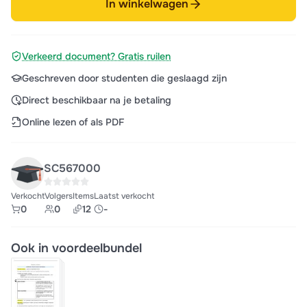
In winkelwagen
Verkeerd document? Gratis ruilen
Geschreven door studenten die geslaagd zijn
Direct beschikbaar na je betaling
Online lezen of als PDF
SC567000
Verkocht
Volgers
Items
Laatst verkocht
0
0
12
-
Ook in voordeelbundel