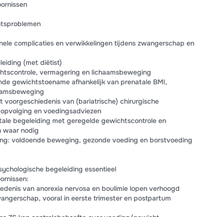
ornissen
htsproblemen
nele complicaties en verwikkelingen tijdens zwangerschap en
eiding (met diëtist)
chtscontrole, vermagering en lichaamsbeweging
de gewichtstoename afhankelijk van prenatale BMI,
haamsbeweging
oorgeschiedenis van (bariatrische) chirurgische
 opvolging en voedingsadviezen
natale begeleiding met geregelde gewichtscontrole en
n waar nodig
ling: voldoende beweging, gezonde voeding en borstvoeding
sychologische begeleiding essentieel
ornissen:
denis van anorexia nervosa en boulimie lopen verhoogd
zwangerschap, vooral in eerste trimester en postpartum