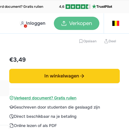
rd document? Gratis ruilen
4,6
TrustPilot
Inloggen
Verkopen
Opslaan
Deel
€3,49
In winkelwagen
Verkeerd document? Gratis ruilen
Geschreven door studenten die geslaagd zijn
Direct beschikbaar na je betaling
Online lezen of als PDF