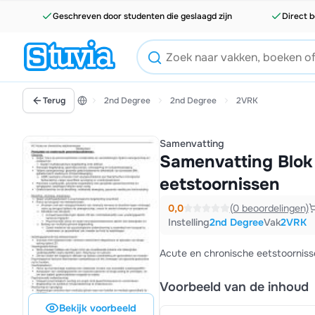
Geschreven door studenten die geslaagd zijn
Direct b
Terug
2nd Degree
2nd Degree
2VRK
Samenvatting
Samenvatting Blok 
eetstoornissen
0,0
(0 beoordelingen)
Instelling
2nd Degree
Vak
2VRK
Acute en chronische eetstoorniss
Voorbeeld van de inhoud
Bekijk voorbeeld