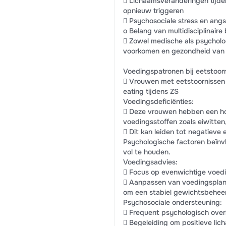
 Lichaamsveranderingen tijde
opnieuw triggeren
 Psychosociale stress en angs
o Belang van multidisciplinaire
 Zowel medische als psycholog
voorkomen en gezondheid van 
Voedingspatronen bij eetstoorn
 Vrouwen met eetstoornissen 
eating tijdens ZS
Voedingsdeficiënties:
 Deze vrouwen hebben een hog
voedingsstoffen zoals eiwitten, 
 Dit kan leiden tot negatieve
Psychologische factoren beïn
vol te houden.
Voedingsadvies:
 Focus op evenwichtige voedi
 Aanpassen van voedingsplann
om een stabiel gewichtsbeheer
Psychosociale ondersteuning:
 Frequent psychologisch ove
 Begeleiding om positieve li