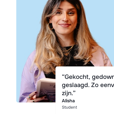
“Gekocht, gedown
geslaagd. Zo eenv
zijn.”
Alisha
Student