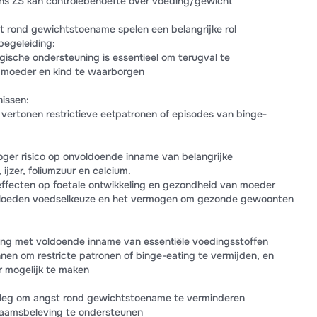
ns ZS kan controlebehoefte over voeding/gewicht
t rond gewichtstoename spelen een belangrijke rol
 begeleiding:
ische ondersteuning is essentieel om terugval te
moeder en kind te waarborgen
issen:
vertonen restrictieve eetpatronen of episodes van binge-
er risico op onvoldoende inname van belangrijke
ijzer, foliumzuur en calcium.
 effecten op foetale ontwikkeling en gezondheid van moeder
vloeden voedselkeuze en het vermogen om gezonde gewoonten
ng met voldoende inname van essentiële voedingsstoffen
en om restricte patronen of binge-eating te vermijden, en
 mogelijk te maken
rleg om angst rond gewichtstoename te verminderen
chaamsbeleving te ondersteunen