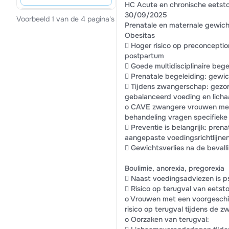
HC Acute en chronische eetsto
30/09/2025
Voorbeeld 1 van de 4 pagina's
Prenatale en maternale gewic
Obesitas
 Hoger risico op preconceptio
postpartum
 Goede multidisciplinaire begel
 Prenatale begeleiding: gewi
 Tijdens zwangerschap: gezon
gebalanceerd voeding en lic
o CAVE zwangere vrouwen met v
behandeling vragen specifieke
 Preventie is belangrijk: pre
aangepaste voedingsrichtlijne
 Gewichtsverlies na de beval
Boulimie, anorexia, pregorexia
 Naast voedingsadviezen is p
 Risico op terugval van eetsto
o Vrouwen met een voorgeschie
risico op terugval tijdens de 
o Oorzaken van terugval: