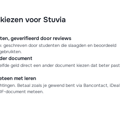
iezen voor Stuvia
n, geverifieerd door reviews
en: geschreven door studenten die slaagden en beoordeeld
gebruikten.
nder document
elfde geld direct een ander document kiezen dat beter past
meteen met leren
tingen. Betaal zoals je gewend bent via Bancontact, iDeal
PDF-document meteen.