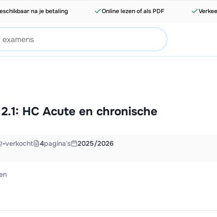
eschikbaar na je betaling
Online lezen of als PDF
Verkee
2.1: HC Acute en chronische
-
verkocht
4
pagina's
2025/2026
en