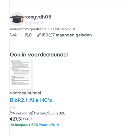
romyvdh05
Verkocht
Volgers
Items
Laatst verkocht
4
0
180
7 maanden geleden
Ook in voordeelbundel
Voordeelbundel
Blok2.1 Alle HC's
-
-
verkocht
19
item
Jul 2026
€27,51
€66,31
Je bespaart 59%
Meer Info