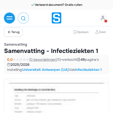
Verkeerd document? Gratis ruilen
Terug
Opslaan
Deel
Samenvatting
Samenvatting - Infectieziekten 1
0,0
(0 beoordelingen)
-
verkocht
49
pagina's
2025/2026
Instelling
Universiteit Antwerpen (UA)
Vak
Infectieziekten 1