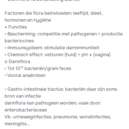
Factoren die flora beïnvloeden: leeftijd, dieet,
hormonen en hygiëne
▪ Functies
▫ Bescherming: competitie met pathogenen + productie
bacteriocines
▫ Immuunsysteem: stimulatie darmimmuniteit
▫ Chemisch effect: vetzuren (huid) + pH ↓ (vagina)
o Darmflora
▫ Tot 10¹¹ bacteriën/gram feces
▫ Vooral anaëroben
▫ Gastro-intestinale tractus: bacteriën daar zijn soms
bron van infectie
darmflora kan pathogeen worden, vaak door:
enterobacteriaceae
Vb. urineweginfecties, pneumonie, wondinfecties,
meningitis…