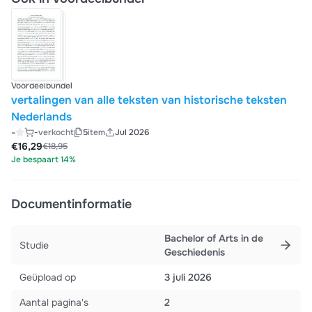
Voordeelbundel
vertalingen van alle teksten van historische teksten
Nederlands
-
-
verkocht
5
item
Jul 2026
€16,29
€18,95
Je bespaart 14%
Documentinformatie
Bachelor of Arts in de
Studie
Geschiedenis
Geüpload op
3 juli 2026
Aantal pagina's
2