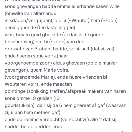
sone ghevangen hadde omme allerhande saken wille
(omwille van allerhande
misdaden/vergrijpen), die hi (~Wouter) hem (~zoon)
aenlegghende (ten laste leggen)
was, boven goid gheleide (ondanks de goede
bescherming) dat hi (~zoon) van den
drossate van Brabant hadde, so sij seit (dat zij zei),
ende hueren sone voirs.(haar
voorgenoemde zoon) aldus ghevaen (op die manier
gevangen), quam Marie voirs.
(voorgenoemde Marie), ende huere vrienden bi
Wouteren voirs. ende maecten
pointinge (schikking treffen/afspraak maken) van haren
sone omme 10 gulden (10
goudstukken), dair sij de 6 hem ghereet af gaf (waarvan
zij 6 aan hem meteen gaf),
ende dairomme vercocht (verkocht zij) alle ’t dat sij
hadde, beide bedden ende