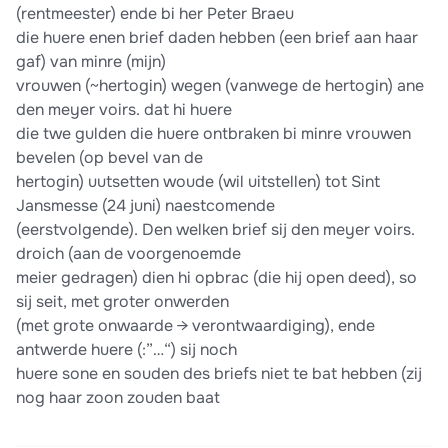
(rentmeester) ende bi her Peter Braeu
die huere enen brief daden hebben (een brief aan haar
gaf) van minre (mijn)
vrouwen (~hertogin) wegen (vanwege de hertogin) ane
den meyer voirs. dat hi huere
die twe gulden die huere ontbraken bi minre vrouwen
bevelen (op bevel van de
hertogin) uutsetten woude (wil uitstellen) tot Sint
Jansmesse (24 juni) naestcomende
(eerstvolgende). Den welken brief sij den meyer voirs.
droich (aan de voorgenoemde
meier gedragen) dien hi opbrac (die hij open deed), so
sij seit, met groter onwerden
(met grote onwaarde → verontwaardiging), ende
antwerde huere (:”…“) sij noch
huere sone en souden des briefs niet te bat hebben (zij
nog haar zoon zouden baat