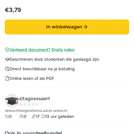
€3,79
In winkelwagen
Verkeerd document? Gratis ruilen
Geschreven door studenten die geslaagd zijn
Direct beschikbaar na je betaling
Online lezen of als PDF
zitagoessaert
Verkocht
Volgers
Items
Laatst verkocht
0
0
17
13 uur geleden
Ook in voordeelbundel