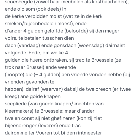
scoenheyde (zowel haar meubelen als kostbaarheden),
ende oic som (ook deels) in
de kerke verbidden moist (wat ze in de kerk
smeken/bijeenbedelen moest), ende
d’ander 4 gulden geloifde (beloofde) sij den meyer
voirs. te betalen tusschen dien
dach (vandaag) ende gonsdach (woensdag) dairnaist
volgende. Ende, om welke 4
gulden die huere ontbraken, sij trac te Bruessele (ze
trok naar Brussel) ende weende
(hoopte) die (~ 4 gulden) aen vriende vonden hebbe (bij
vrienden gevonden te
hebben), dairaf (waarvan) dat sij de twe creech (er twee
kreeg) ane goide knapen
scepliede (van goede knapen/knechten van
kleermakers) te Bruessele; maar d’ander
twe en const sij niet ghefineren (kon zij niet
bijeenbrengen/leveren) ende trac
dairomme ter Vueren tot bi den rintmeester