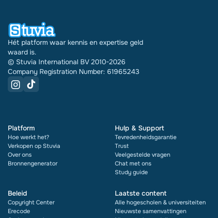
document zie je bovendien de beoordeling en hoe
vaak het is verkocht.
Hét platform waar kennis en expertise geld
waard is.
© Stuvia International BV 2010-2026
Company Registration Number: 61965243
Platform
Hulp & Support
Hoe werkt het?
Tevredenheidsgarantie
Verkopen op Stuvia
Trust
Over ons
Veelgestelde vragen
Bronnengenerator
Chat met ons
Study guide
Beleid
Laatste content
Copyright Center
Alle hogescholen & universiteiten
Erecode
Nieuwste samenvattingen