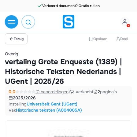
Verkeerd document? Gratis ruilen
Terug
Opslaan
Deel
Overig
vertaling Grote Enqueste (1389) |
Historische Teksten Nederlands |
UGent | 2025/26
0,0
(0 beoordelingen)
-
verkocht
2
pagina's
2025/2026
Instelling
Universiteit Gent (UGent)
Vak
Historische teksten (A004005A)