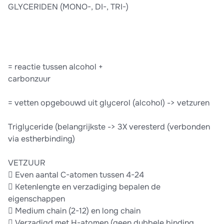
GLYCERIDEN (MONO-, DI-, TRI-)
= reactie tussen alcohol +
carbonzuur
= vetten opgebouwd uit glycerol (alcohol) -> vetzuren
Triglyceride (belangrijkste -> 3X veresterd (verbonden
via estherbinding)
VETZUUR
 Even aantal C-atomen tussen 4-24
 Ketenlengte en verzadiging bepalen de
eigenschappen
 Medium chain (2-12) en long chain
 Verzadigd met H-atomen (geen dubbele binding,