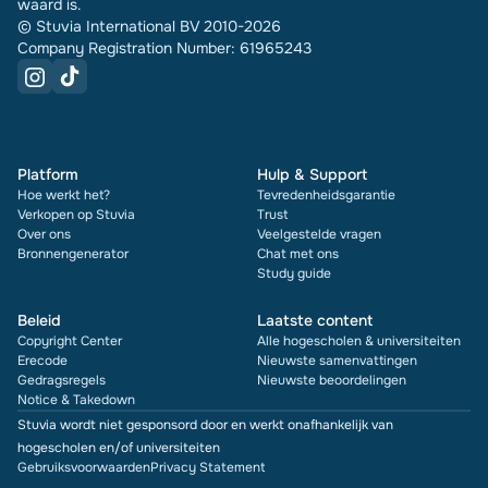
waard is.
© Stuvia International BV 2010-2026
Company Registration Number: 61965243
Platform
Hulp & Support
Hoe werkt het?
Tevredenheidsgarantie
Verkopen op Stuvia
Trust
Over ons
Veelgestelde vragen
Bronnengenerator
Chat met ons
Study guide
Beleid
Laatste content
Copyright Center
Alle hogescholen & universiteiten
Erecode
Nieuwste samenvattingen
Gedragsregels
Nieuwste beoordelingen
Notice & Takedown
Stuvia wordt niet gesponsord door en werkt onafhankelijk van
hogescholen en/of universiteiten
Gebruiksvoorwaarden
Privacy Statement