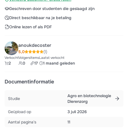
Geschreven door studenten die geslaagd zijn
Direct beschikbaar na je betaling
Online lezen of als PDF
anoukdecoster
5,0
(1)
Verkocht
Volgers
Items
Laatst verkocht
2
0
17
1 maand geleden
Documentinformatie
Agro en biotechnologie
Studie
Dierenzorg
Geüpload op
3 juli 2026
Aantal pagina's
11