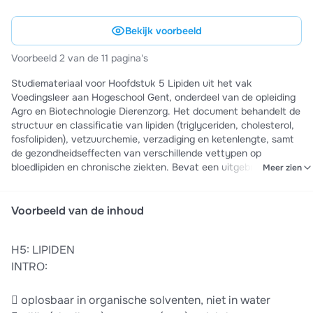
Bekijk voorbeeld
Voorbeeld 2 van de 11 pagina's
Studiemateriaal voor Hoofdstuk 5 Lipiden uit het vak
Voedingsleer aan Hogeschool Gent, onderdeel van de opleiding
Agro en Biotechnologie Dierenzorg. Het document behandelt de
structuur en classificatie van lipiden (triglyceriden, cholesterol,
fosfolipiden), vetzuurchemie, verzadiging en ketenlengte, samt
de gezondheidseffecten van verschillende vettypen op
bloedlipiden en chronische ziekten. Bevat een uitgebreid
Meer zien
overzicht van belangrijkste vetzuren, afkortingen, en
voorbeeldexamenvragen - ideaal voor examenvoorbereiding en
conceptbegrip van deze essentiële voedingsstof.
Voorbeeld van de inhoud
H5: LIPIDEN
INTRO:
 oplosbaar in organische solventen, niet in water