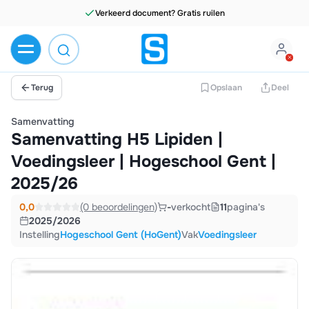
Verkeerd document? Gratis ruilen
Terug
Opslaan
Deel
Samenvatting
Samenvatting H5 Lipiden |
Voedingsleer | Hogeschool Gent |
2025/26
0,0
(0 beoordelingen)
-
verkocht
11
pagina's
2025/2026
Instelling
Hogeschool Gent (HoGent)
Vak
Voedingsleer