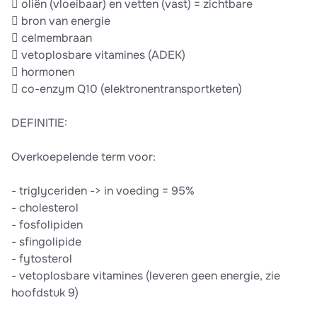
 oliën (vloeibaar) en vetten (vast) = zichtbare
 bron van energie
 celmembraan
 vetoplosbare vitamines (ADEK)
 hormonen
 co-enzym Q10 (elektronentransportketen)
DEFINITIE:
Overkoepelende term voor:
- triglyceriden -> in voeding = 95%
- cholesterol
- fosfolipiden
- sfingolipide
- fytosterol
- vetoplosbare vitamines (leveren geen energie, zie
hoofdstuk 9)