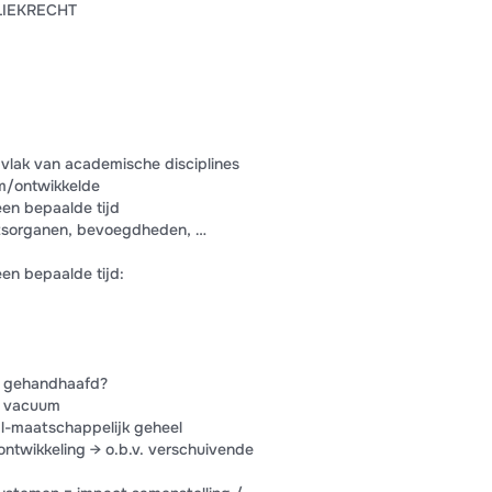
LIEKRECHT
ijvlak van academische disciplines
m/ontwikkelde
een bepaalde tijd
aatsorganen, bevoegdheden, …
een bepaalde tijd:
e gehandhaafd?
en vacuum
al-maatschappelijk geheel
ontwikkeling → o.b.v. verschuivende