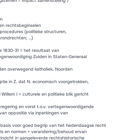
ystemen = impact samenstelling /
en
 en rechtsbeginselen
 procedures (politieke structuren,
rondrechten; …)
e 1830-31 = het resultaat van
tegenwoordiging Zuiden in Staten-Generaal
iden overwegend katholiek, Noorden
tie in Z. dat N. economisch voorgetrokken,
Willem I + culturele en politieke blik gericht
l regering en vorst t.o.v. vertegenwoordigende
an oppositie via inperkingen van
= basis voor goed begrip van het hedendaagse recht
ls en normen + verandering/behoud ervan
inzicht in aangeleverde rechtshistorische