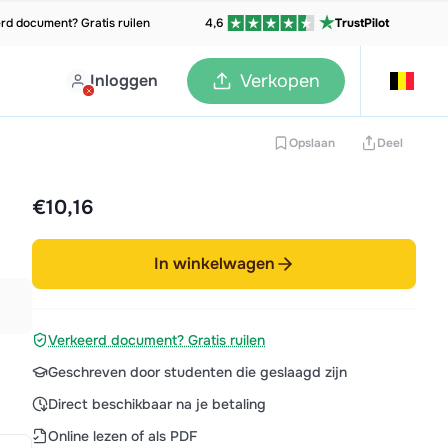
rd document? Gratis ruilen
4,6
TrustPilot
Inloggen
Verkopen
Opslaan
Deel
€10,16
In winkelwagen
Verkeerd document? Gratis ruilen
Geschreven door studenten die geslaagd zijn
Direct beschikbaar na je betaling
Online lezen of als PDF