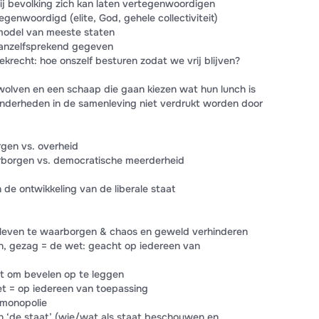
ij bevolking zich kan laten vertegenwoordigen
genwoordigd (elite, God, gehele collectiviteit)
model van meeste staten
anzelfsprekend gegeven
ekrecht: hoe onszelf besturen zodat we vrij blijven?
 wolven en een schaap die gaan kiezen wat hun lunch is
nderheden in de samenleving niet verdrukt worden door
gen vs. overheid
rborgen vs. democratische meerderheid
 de ontwikkeling van de liberale staat
leven te waarborgen & chaos en geweld verhinderen
jn, gezag = de wet: geacht op iedereen van
ht om bevelen op te leggen
et = op iedereen van toepassing
dmonopolie
an ‘de staat’ (wie/wat als staat beschouwen en