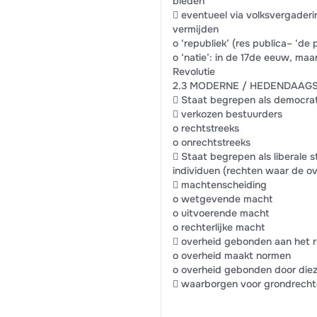
bieden
 eventueel via volksvergader
vermijden
o ‘republiek’ (res publica– ‘de p
o ‘natie’: in de 17de eeuw, maa
Revolutie
2.3 MODERNE / HEDENDAAGS
 Staat begrepen als democrat
 verkozen bestuurders
o rechtstreeks
o onrechtstreeks
 Staat begrepen als liberale st
individuen (rechten waar de o
 machtenscheiding
o wetgevende macht
o uitvoerende macht
o rechterlijke macht
 overheid gebonden aan het r
o overheid maakt normen
o overheid gebonden door die
 waarborgen voor grondrecht