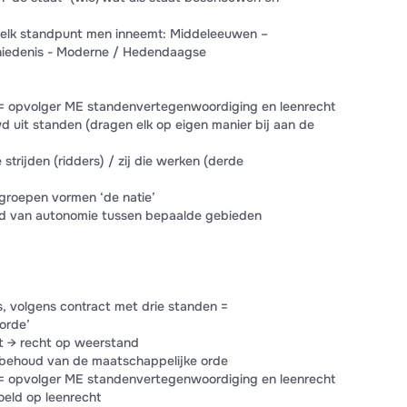
welk standpunt men inneemt: Middeleeuwen –
iedenis - Moderne / Hedendaagse
 = opvolger ME standenvertegenwoordiging en leenrecht
uit standen (dragen elk op eigen manier bij aan de
ie strijden (ridders) / zij die werken (derde
groepen vormen ‘de natie’
ad van autonomie tussen bepaalde gebieden
ds, volgens contract met drie standen =
orde’
ct → recht op weerstand
t behoud van de maatschappelijke orde
 = opvolger ME standenvertegenwoordiging en leenrecht
oeld op leenrecht