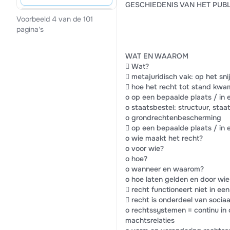
GESCHIEDENIS VAN HET PUB
Voorbeeld 4 van de 101
pagina's
WAT EN WAAROM
 Wat?
 metajuridisch vak: op het sn
 hoe het recht tot stand kwa
o op een bepaalde plaats / in 
o staatsbestel: structuur, st
o grondrechtenbescherming
 op een bepaalde plaats / in 
o wie maakt het recht?
o voor wie?
o hoe?
o wanneer en waarom?
o hoe laten gelden en door wi
 recht functioneert niet in e
 recht is onderdeel van socia
o rechtssystemen = continu in 
machtsrelaties