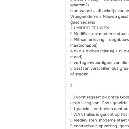
waarom?)
o antwoord = afhankelijk van 
Vroegmoderne / Nieuwe gesch
geschiedenis
2.1 MIDDELEEUWEN
 Mediëvisten: moderne staat
 ME samenleving = opgebouwd 
maatschappij)
o zij die bidden (clerus) / zij d
stand)
 vertegenwoordigers van die 
 bestaan verschillen qua gra
of steden
2
,  vorst regeert bij gratie Go
uitdrukking van ‘Gods gewilde 
 tyrannie = verbreken contra
= WANT alles is gericht op he
 Mediëvisten: moderne staat
 contractuele opvatting, gest