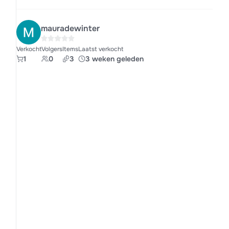
mauradewinter
Verkocht
Volgers
Items
Laatst verkocht
1
0
3
3 weken geleden