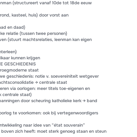
leenman (structureert vanaf 10de tot 18de eeuw
grond, kasteel, huis) door vorst aan
(raad en daad)
ijke relatie (tussen twee personen)
ven (stuurt machtsrelaties, leenman kan eigen
hterleen)
elkaar kunnen krijgen
E GESCHIEDENIS
 vroegmoderne staat
e geschiedenis: notie v. soevereiniteit wetgever
chtsconsolidatie → centrale staat
eren via oorlogen: meer titels toe-eigenen en
k centrale staat)
panningen door scheuring katholieke kerk → band
 oorlog te voorkomen: ook bij vertegenwoordigers
ntwikkeling naar idee van “état souverain”
 boven zich heeft: moet sterk genoeg staan en steun