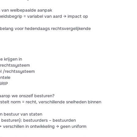
a’s van welbepaalde aanpak
heidsbegrip = variabel van aard → impact op
= belang voor hedendaags rechtsvergelijkende
e krijgen in
 /rechtssysteem
el /rechtssysteem
entele
GRIP
aarop we onszelf besturen?
rstelt norm = recht, verschillende snelheden binnen
n bestuur van staten
e besturen): bestuurders – bestuurden
 + verschillen in ontwikkeling → geen uniform