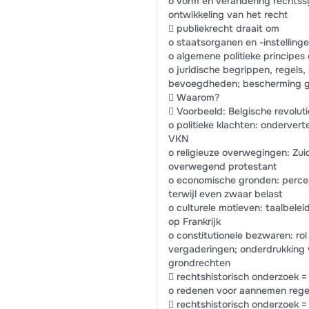
o vorm en verandering rechtss
ontwikkeling van het recht
 publiekrecht draait om
o staatsorganen en -instelling
o algemene politieke principes
o juridische begrippen, regels,
bevoegdheden; bescherming g
 Waarom?
 Voorbeeld: Belgische revoluti
o politieke klachten: onderver
VKN
o religieuze overwegingen: Zu
overwegend protestant
o economische gronden: percep
terwijl even zwaar belast
o culturele motieven: taalbeleid 
op Frankrijk
o constitutionele bezwaren: ro
vergaderingen; onderdrukking v
grondrechten
 rechtshistorisch onderzoek 
o redenen voor aannemen rege
 rechtshistorisch onderzoek = 