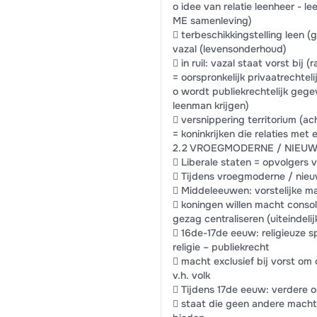
o idee van relatie leenheer - 
ME samenleving)
 terbeschikkingstelling leen (
vazal (levensonderhoud)
 in ruil: vazal staat vorst bij 
= oorspronkelijk privaatrechtel
o wordt publiekrechtelijk gege
leenman krijgen)
 versnippering territorium (ac
= koninkrijken die relaties met 
2.2 VROEGMODERNE / NIEUW
 Liberale staten = opvolgers
 Tijdens vroegmoderne / nieuw
 Middeleeuwen: vorstelijke ma
 koningen willen macht consol
gezag centraliseren (uiteindelij
 16de-17de eeuw: religieuze s
religie – publiekrecht
 macht exclusief bij vorst om
v.h. volk
 Tijdens 17de eeuw: verdere o
 staat die geen andere macht