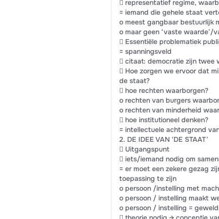
 representatief regime, waarb
= iemand die gehele staat verte
o meest gangbaar bestuurlijk 
o maar geen ‘vaste waarde’/v
 Essentiële problematiek publi
= spanningsveld
 citaat: democratie zijn twee
 Hoe zorgen we ervoor dat mi
de staat?
 hoe rechten waarborgen?
o rechten van burgers waarbor
o rechten van minderheid waa
 hoe institutioneel denken?
= intellectuele achtergrond van
2. DE IDEE VAN ‘DE STAAT’
 Uitgangspunt
 iets/iemand nodig om samen
= er moet een zekere gezag zi
toepassing te zijn
o persoon /instelling met mac
o persoon / instelling maakt w
o persoon / instelling = gewel
 theorie nodig → conceptie v