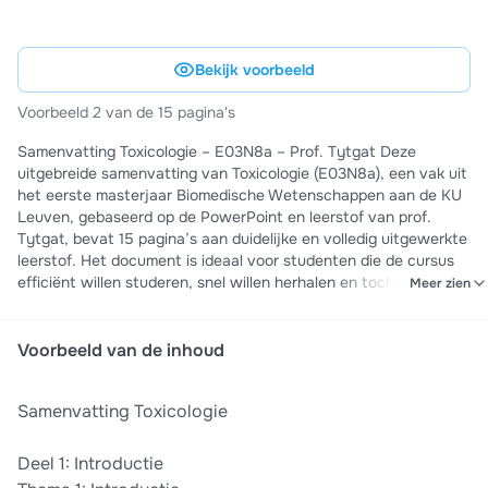
Bekijk voorbeeld
Voorbeeld 2 van de 15 pagina's
Samenvatting Toxicologie – E03N8a – Prof. Tytgat Deze
uitgebreide samenvatting van Toxicologie (E03N8a), een vak uit
het eerste masterjaar Biomedische Wetenschappen aan de KU
Leuven, gebaseerd op de PowerPoint en leerstof van prof.
Tytgat, bevat 15 pagina’s aan duidelijke en volledig uitgewerkte
leerstof. Het document is ideaal voor studenten die de cursus
efficiënt willen studeren, snel willen herhalen en toch een
Meer zien
allesomvattend overzicht willen behouden. De samenvatting is
zeer overzichtelijk opgebouwd met: - duidelijke titels en
tussentitels - structuur per deel en per thema - korte en
Voorbeeld van de inhoud
begrijpelijke bulletpoints - overzichtelijke tabellen en schema’s -
belangrijke formules - voorbeelden uit de les - kernbegrippen die
Samenvatting Toxicologie
duidelijk worden uitgelegd - visuele elementen en vergelijkingen
die helpen om de leerstof sneller te begrijpen Inhoudelijk
behandelt de samenvatting onder andere: 1. introductie tot de
Deel 1: Introductie
toxicologie 2. toxicokinetische fase 3. toxicodynamische fase 4.