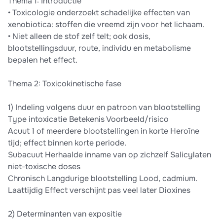
Thema 1: Introductie
parameters in de toxicologie 5. behandeling van vergif 6. capita
• Toxicologie onderzoekt schadelijke effecten van
selecta (ethanol, methanol/formaldehyde en lood) Deze
xenobiotica: stoffen die vreemd zijn voor het lichaam.
samenvatting is alleshoudend en helpt om de leerstof goed vast
te grijpen zonder telkens de volledige PowerPoint opnieuw te
• Niet alleen de stof zelf telt; ook dosis,
moeten doornemen. Door de geordende structuur met titels,
blootstellingsduur, route, individu en metabolisme
tussentitels, bullets, tabellen en schema’s is het document heel
bepalen het effect.
geschikt voor snelle studies, herhaling vlak voor het examen en
het leggen van verbanden tussen de verschillende
Thema 2: Toxicokinetische fase
hoofdstukken. Kortom: een duidelijke, efficiënte en
examengerichte samenvatting voor iedereen die Toxicologie
E03N8a bij prof. Tytgat grondig maar overzichtelijk wil
1) Indeling volgens duur en patroon van blootstelling
studeren.
Type intoxicatie Betekenis Voorbeeld/risico
Acuut 1 of meerdere blootstellingen in korte Heroïne
tijd; effect binnen korte periode.
Subacuut Herhaalde inname van op zichzelf Salicylaten
niet-toxische doses
Chronisch Langdurige blootstelling Lood, cadmium.
Laattijdig Effect verschijnt pas veel later Dioxines
2) Determinanten van expositie