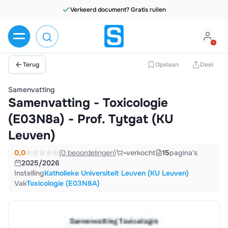
Verkeerd document? Gratis ruilen
Terug
Opslaan
Deel
Samenvatting
Samenvatting - Toxicologie
(E03N8a) - Prof. Tytgat (KU
Leuven)
0,0
(0 beoordelingen)
-
verkocht
15
pagina's
2025/2026
Instelling
Katholieke Universiteit Leuven (KU Leuven)
Vak
Toxicologie (E03N8A)