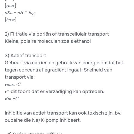
[𝑧𝑢𝑢𝑟]
𝑝𝐾𝑎 − 𝑝𝐻 = 𝑙𝑜𝑔
[𝑏𝑎𝑠𝑒]
2) Filtratie via poriën of transcellulair transport
Kleine, polaire moleculen zoals ethanol
3) Actief transport
Gebeurt via carriër, en gebruik van energie omdat het
tegen concentratiegradiënt ingaat. Snelheid van
transport via:
𝑣𝑚𝑎𝑥 ∙𝐶
𝑣= dit toont dat er verzadiging kan optreden.
𝐾𝑚 +𝐶
Inhibitie van actief transport kan ook toxisch zijn, bv.
oubaïne die Na/K-pomp inhibeert.