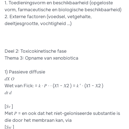
1. Toedieningsvorm en beschikbaarheid (opgeloste
vorm, farmaceutische en biologische beschikbaarheid)
2. Externe factoren (voedsel, vetgehalte,
deeltjesgrootte, vochtigheid …)
Deel 2: Toxicokinetische fase
Thema 3: Opname van xenobiotica
1) Passieve diffusie
𝑑𝑋 𝑂
Wet van Fick: = 𝑘 ∙ 𝑃 ∙ ∙ (𝑋1 − 𝑋2 ) = 𝑘 ′ ∙ (𝑋1 − 𝑋2 )
𝑑𝑡 𝑑
[𝑆𝑣 ]
Met 𝑃 = en ook dat het niet-geïoniseerde substantie is
die door het membraan kan, via
[𝑆𝑤 ]