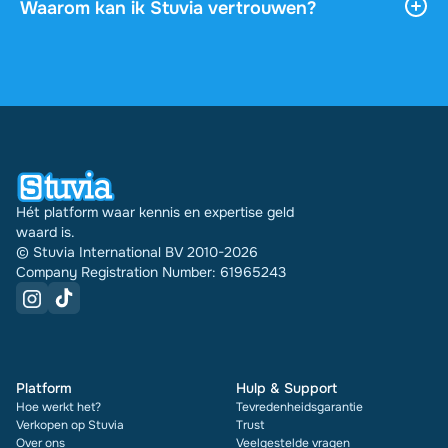
downloaden, en het blijft onbeperkt toegankelijk
Waarom kan ik Stuvia vertrouwen?
via je profiel.
4,6 sterren op Google en Trustpilot uit meer dan
2.000 reviews. De afgelopen 30 dagen zijn er
31289 documenten via Stuvia in meerdere landen
verkocht. En dat doen we al 16 jaar. Bij elk
document zie je bovendien de beoordeling en hoe
vaak het is verkocht.
Hét platform waar kennis en expertise geld
waard is.
© Stuvia International BV 2010-2026
Company Registration Number: 61965243
Platform
Hulp & Support
Hoe werkt het?
Tevredenheidsgarantie
Verkopen op Stuvia
Trust
Over ons
Veelgestelde vragen