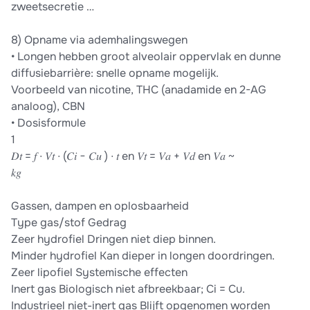
zweetsecretie …
8) Opname via ademhalingswegen
• Longen hebben groot alveolair oppervlak en dunne
diffusiebarrière: snelle opname mogelijk.
Voorbeeld van nicotine, THC (anadamide en 2-AG
analoog), CBN
• Dosisformule
1
𝐷𝑡 = 𝑓 ∙ 𝑉𝑡 ∙ (𝐶𝑖 − 𝐶𝑢 ) ∙ 𝑡 en 𝑉𝑡 = 𝑉𝑎 + 𝑉𝑑 en 𝑉𝑎 ~
𝑘𝑔
Gassen, dampen en oplosbaarheid
Type gas/stof Gedrag
Zeer hydrofiel Dringen niet diep binnen.
Minder hydrofiel Kan dieper in longen doordringen.
Zeer lipofiel Systemische effecten
Inert gas Biologisch niet afbreekbaar; Ci = Cu.
Industrieel niet-inert gas Blijft opgenomen worden