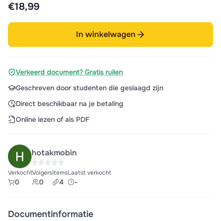
€18,99
In winkelwagen
Verkeerd document? Gratis ruilen
Geschreven door studenten die geslaagd zijn
Direct beschikbaar na je betaling
Online lezen of als PDF
hotakmobin
Verkocht
Volgers
Items
Laatst verkocht
0
0
4
-
Documentinformatie