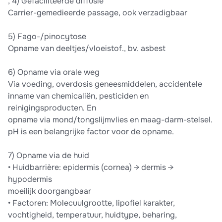
, 4) Gefaciliteerde diffusie
Carrier-gemedieerde passage, ook verzadigbaar
5) Fago-/pinocytose
Opname van deeltjes/vloeistof., bv. asbest
6) Opname via orale weg
Via voeding, overdosis geneesmiddelen, accidentele
inname van chemicaliën, pesticiden en
reinigingsproducten. En
opname via mond/tongslijmvlies en maag-darm-stelsel.
pH is een belangrijke factor voor de opname.
7) Opname via de huid
• Huidbarrière: epidermis (cornea) → dermis →
hypodermis
moeilijk doorgangbaar
• Factoren: Molecuulgrootte, lipofiel karakter,
vochtigheid, temperatuur, huidtype, beharing,