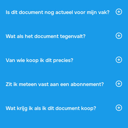
kennen je vak, je docent en de vragen op je examen
niet. Dit document is geschreven door een
Is dit document nog actueel voor mijn vak?
medestudent die precies dit vak heeft gevolgd en
Bij elk document zie je het studiejaar, het
gehaald, en dus weet wat er echt gevraagd wordt.
gekoppelde studieboek en de onderwijsinstelling,
Je krijgt gerichte studiehulp die klopt, in plaats van
zodat je vooraf checkt of dit document bij je vak
Wat als het document tegenvalt?
een algemene tekst die je zelf nog moet
past. Bekijk ook de gratis preview om te zien of het
controleren en bijschaven.
Geen zorgen! Als je binnen 14 dagen na je aankoop
aansluit.
van gedachten verandert en het document nog niet
hebt gedownload, krijg je je geld terug. Je aankoop
Van wie koop ik dit precies?
is volledig zonder risico.
Stuvia is een marktplaats: je koopt rechtstreeks van
de student die het document heeft gemaakt. Stuvia
handelt de betaling veilig af en staat garant met de
Zit ik meteen vast aan een abonnement?
gratis ruilgarantie, zodat je nooit risico loopt op je
Nee, je betaalt eenmalig €3,49 voor dit document
aankoop.
en verder niets. Geen abonnement, geen
automatische verlenging, geen kleine lettertjes.
Wat krijg ik als ik dit document koop?
Je krijgt een pdf die direct na betaling beschikbaar
is. Je kunt het document online lezen of