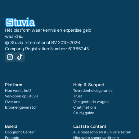
document zie je bovendien de beoordeling en hoe
vaak het is verkocht.
Hét platform waar kennis en expertise geld
waard is.
© Stuvia International BV 2010-2026
Company Registration Number: 61965243
Platform
Hulp & Support
Hoe werkt het?
Tevredenheidsgarantie
Verkopen op Stuvia
Trust
Over ons
Veelgestelde vragen
Bronnengenerator
Chat met ons
Study guide
Beleid
Laatste content
Copyright Center
Alle hogescholen & universiteiten
Erecode
Nieuwste samenvattingen