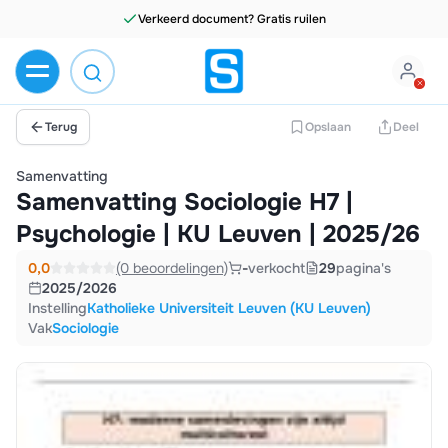
ment? Gratis ruilen
Terug
Opslaan
Deel
Samenvatting
Samenvatting Sociologie H7 |
Psychologie | KU Leuven | 2025/26
0,0
(0 beoordelingen)
-
verkocht
29
pagina's
2025/2026
Instelling
Katholieke Universiteit Leuven (KU Leuven)
Vak
Sociologie