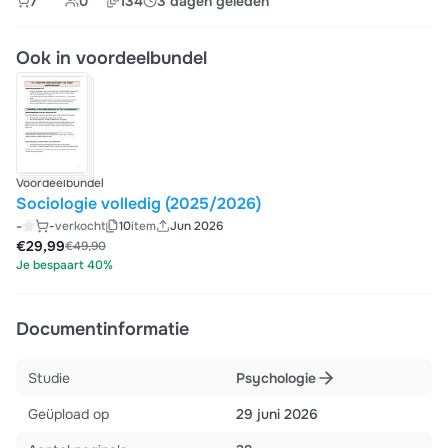
7
0
134
3 dagen geleden
Ook in voordeelbundel
Voordeelbundel
Sociologie volledig (2025/2026)
-
-
verkocht
10
item
Jun 2026
€29,99
€49,90
Je bespaart 40%
Documentinformatie
Studie
Psychologie
Geüpload op
29 juni 2026