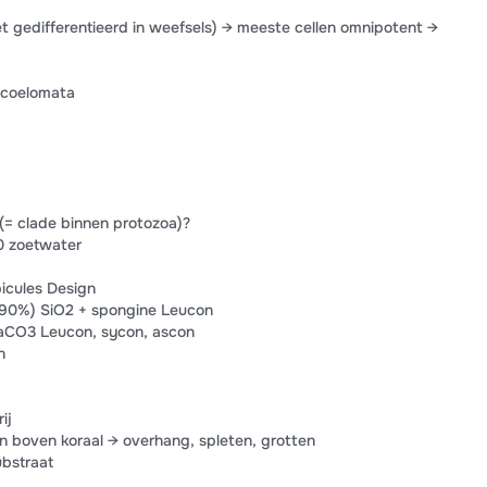
et gedifferentieerd in weefsels) → meeste cellen omnipotent →
acoelomata
 (= clade binnen protozoa)?
0 zoetwater
icules Design
0%) SiO2 + spongine Leucon
CaCO3 Leucon, sycon, ascon
n
ij
n boven koraal → overhang, spleten, grotten
ubstraat