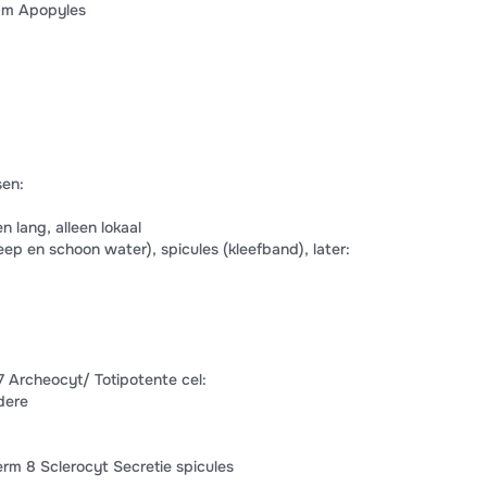
1m Apopyles
sen:
lang, alleen lokaal
eep en schoon water), spicules (kleefband), later:
7 Archeocyt/ Totipotente cel:
dere
rm 8 Sclerocyt Secretie spicules