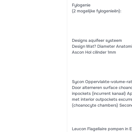
Fylogenie
(2 mogelijke fylogenieën):
Designs aquifeer systeem
Design Wat? Diameter Anatomi
Ascon Hol cilinder 1mm
Sycon Oppervlakte-volume-rati
Door alterneren surface choa
inpockets (incurrent kanaal) 
met interior outpockets excurr
(choanocyte chambers) Secon
Leucon Flagellaire pompen in 