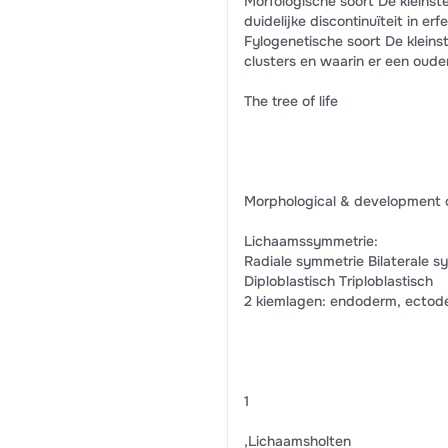
Morfologische soort De kleinst
duidelijke discontinuïteit in e
Fylogenetische soort De kleins
clusters en waarin er een ouder
The tree of life
Morphological & development 
Lichaamssymmetrie:
Radiale symmetrie Bilaterale s
Diploblastisch Triploblastisch
2 kiemlagen: endoderm, ectod
1
,Lichaamsholten