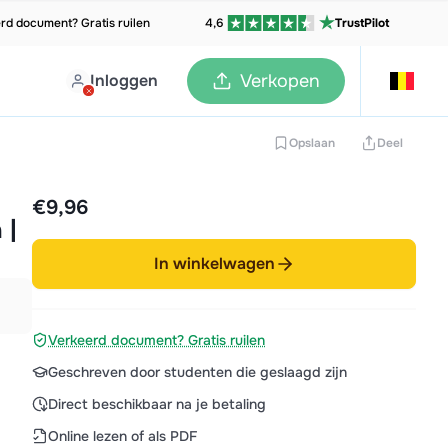
rd document? Gratis ruilen
4,6
TrustPilot
Inloggen
Verkopen
Opslaan
Deel
€9,96
 |
In winkelwagen
Verkeerd document? Gratis ruilen
Geschreven door studenten die geslaagd zijn
Direct beschikbaar na je betaling
Online lezen of als PDF