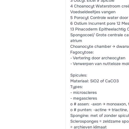
3 Oocyt Eicel 9 Spicule
4 Choanocyt Waterstroom creë
Voedseldeeltjes vangen
5 Porocyt Controle water door
6 Ostium Incurrent pore 12 Me
13 Pinacoderm Epitheelachtig
Spongocoel/ Grote centrale cav
atrium
Choanocyte chamber → dwarsdo
Fagocytose:
- Vertering door archeocyten
- Verwerpen van nutteloze mol
Spicules:
Materiaal: SiO2 of CaCO3
Types:
- microscleres
- megascleres
o # assen: -axon → monoaxon, t
o # punten: -actine → triactine,
Spongine: met of zonder spicu
Sclerosponges = zeldzame spon
= archieven klimaat