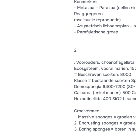
Kenmerken:
- Metazoa – Parazoa (cellen ni
Reaggregeren
(aseksuele reproductie)
- Asymetrisch lichaamsplan – 
- Parafyletische groep
2
, Voorouders: choanoflagellata
Ecosysteem: vooral marien, 15
# Beschreven soorten: 8000
Klasse # bestaande soorten Sp
Demospongia 6400-7200 (80-9
Calcarea (enkel marien) 500 
Hexactinellida 400 SiO2 Leuco
Groeivormen
1. Massive sponges = groeien vr
2. Encrusting sponges = groeie
3. Boring sponges = boren in s