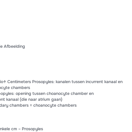
e Afbeelding
o↑ Centimeters Prosopyles: kanalen tussen incurrent kanaal en
nocyte chambers
Apopyles: opening tussen choanocyte chamber en
ent kanaal (die naar atrium gaan)
dary chambers = choanocyte chambers
Enkele cm – Prosopyles