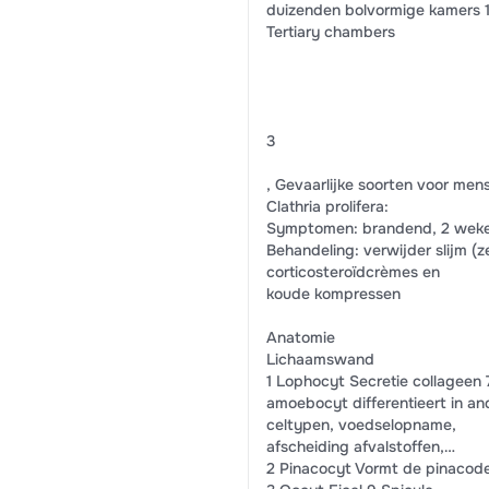
duizenden bolvormige kamers 
Tertiary chambers
3
, Gevaarlijke soorten voor men
Clathria prolifera:
Symptomen: brandend, 2 weken 
Behandeling: verwijder slijm (z
corticosteroïdcrèmes en
koude kompressen
Anatomie
Lichaamswand
1 Lophocyt Secretie collageen 
amoebocyt differentieert in an
celtypen, voedselopname,
afscheiding afvalstoffen,…
2 Pinacocyt Vormt de pinacode