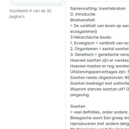
Samenvatting: Invertebraten
Voorbeeld 4 van de 32
0. introductie
pagina's
Biodiversiteit
= De variëteit van leven op aar
ecosystemen)
3 hiërarchische levels:
1. Ecologisch = variëteit van 
2. Organismen = aantal soorte
3. Genetisch = genetische vers
Hoeveel soorten zijn er vandaa
Hoeveel moeten er nog worden
Uitstervingspercentages zijn: 
Soorten reeds uitgestorven: 99
Soorten bedreigd met extincti
Waarom sterven soorten uit? O
omgeving
Soorten
= veel definities, onder andere:
Biologische soort Een groep kru
reproduceren met andere derg