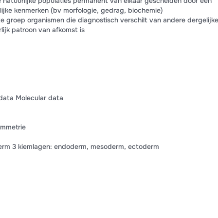
e natuurlijke populaties permanent van elkaar gescheiden door een
rfelijke kenmerken (bv morfologie, gedrag, biochemie)
te groep organismen die diagnostisch verschilt van andere dergelijk
lijk patroon van afkomst is
data Molecular data
ymmetrie
erm 3 kiemlagen: endoderm, mesoderm, ectoderm