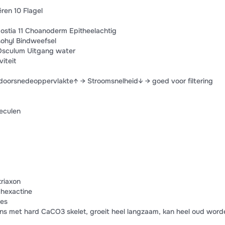
ren 10 Flagel
 ostia 11 Choanoderm Epitheelachtig
sohyl Bindweefsel
 Osculum Uitgang water
iteit
orsnedeoppervlakte↑ → Stroomsnelheid↓ → goed voor filtering
eculen
riaxon
 hexactine
les
s met hard CaCO3 skelet, groeit heel langzaam, kan heel oud word