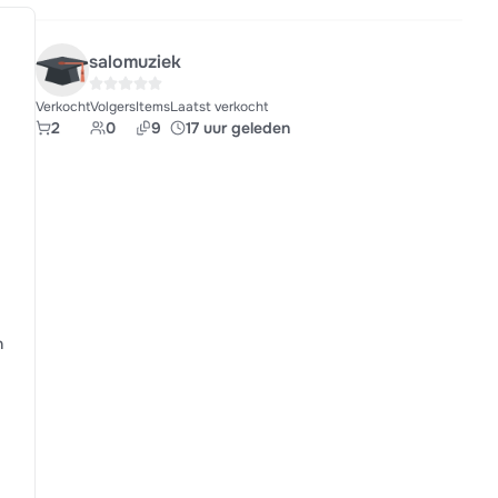
salomuziek
Verkocht
Volgers
Items
Laatst verkocht
2
0
9
17 uur geleden
n