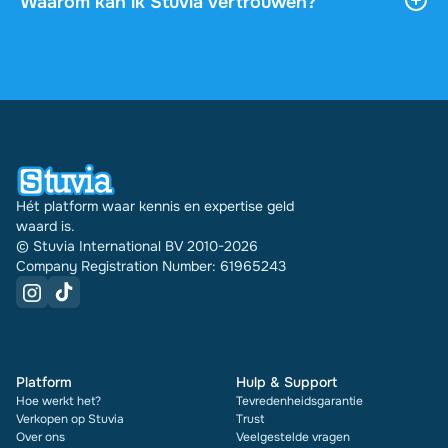
Waarom kan ik Stuvia vertrouwen?
via je profiel.
4,6 sterren op Google en Trustpilot uit meer dan
2.000 reviews. De afgelopen 30 dagen zijn er
31289 documenten via Stuvia in meerdere landen
verkocht. En dat doen we al 16 jaar. Bij elk
document zie je bovendien de beoordeling en hoe
vaak het is verkocht.
Hét platform waar kennis en expertise geld
waard is.
© Stuvia International BV 2010-2026
Company Registration Number: 61965243
Platform
Hulp & Support
Hoe werkt het?
Tevredenheidsgarantie
Verkopen op Stuvia
Trust
Over ons
Veelgestelde vragen