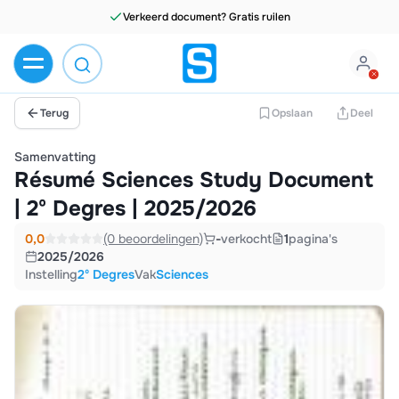
Verkeerd document? Gratis ruilen
Terug
Opslaan
Deel
Samenvatting
Résumé Sciences Study Document
| 2º Degres | 2025/2026
0,0
(0 beoordelingen)
-
verkocht
1
pagina's
2025/2026
Instelling
2º Degres
Vak
Sciences