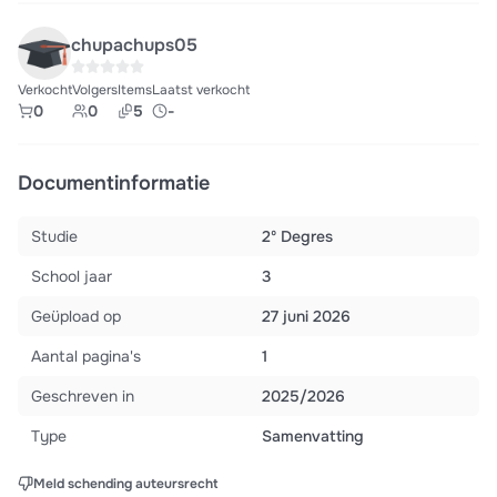
chupachups05
Verkocht
Volgers
Items
Laatst verkocht
0
0
5
-
Documentinformatie
Studie
2º Degres
School jaar
3
Geüpload op
27 juni 2026
Aantal pagina's
1
Geschreven in
2025/2026
Type
Samenvatting
Meld schending auteursrecht