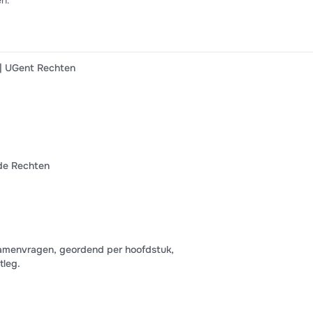
en.
| UGent Rechten
 de Rechten
amenvragen, geordend per hoofdstuk,
tleg.