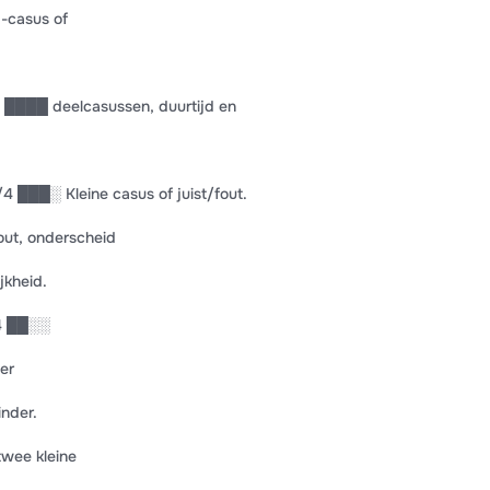
-casus of
 ████ deelcasussen, duurtijd en
/4 ███░ Kleine casus of juist/fout.
out, onderscheid
jkheid.
/4 ██░░
er
nder.
twee kleine