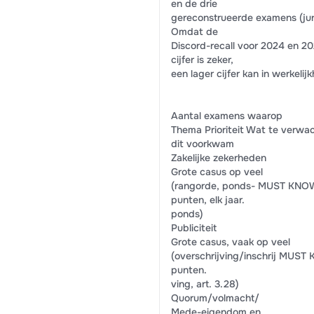
en de drie
gereconstrueerde examens (juni
Omdat de
Discord-recall voor 2024 en 20
cijfer is zeker,
een lager cijfer kan in werkelij
Aantal examens waarop
Thema Prioriteit Wat te verwa
dit voorkwam
Zakelijke zekerheden
Grote casus op veel
(rangorde, ponds- MUST KN
punten, elk jaar.
ponds)
Publiciteit
Grote casus, vaak op veel
(overschrijving/inschrij MUS
punten.
ving, art. 3.28)
Quorum/volmacht/
Mede-eigendom en