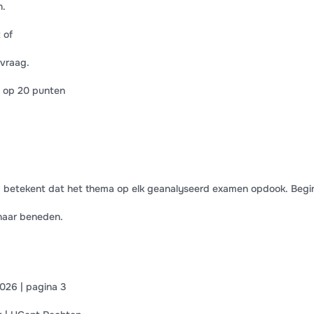
n.
 of
lvraag.
 op 20 punten
n) betekent dat het thema op elk geanalyseerd examen opdook. Begi
naar beneden.
26 | pagina 3