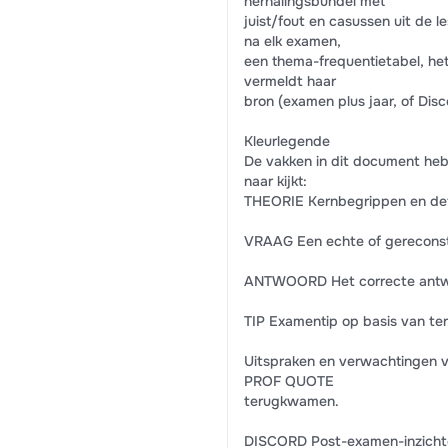
herhalingsbundel met
juist/fout en casussen uit de 
na elk examen,
een thema-frequentietabel, het
vermeldt haar
bron (examen plus jaar, of Dis
Kleurlegende
De vakken in dit document hebb
naar kijkt:
THEORIE Kernbegrippen en defi
VRAAG Een echte of gerecons
ANTWOORD Het correcte antwoo
TIP Examentip op basis van te
Uitspraken en verwachtingen v
PROF QUOTE
terugkwamen.
DISCORD Post-examen-inzichten