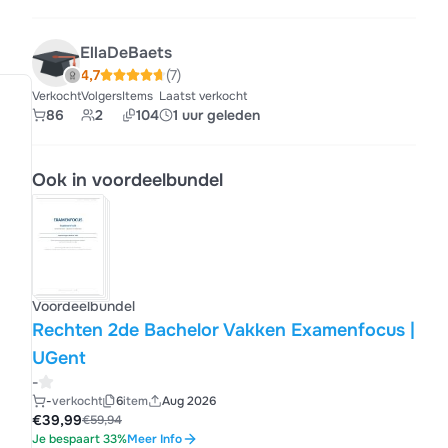
EllaDeBaets
4,7
(7)
Verkocht
Volgers
Items
Laatst verkocht
86
2
104
1 uur geleden
Ook in voordeelbundel
Voordeelbundel
Rechten 2de Bachelor Vakken Examenfocus |
UGent
-
-
verkocht
6
item
Aug 2026
€39,99
€59,94
Je bespaart 33%
Meer Info