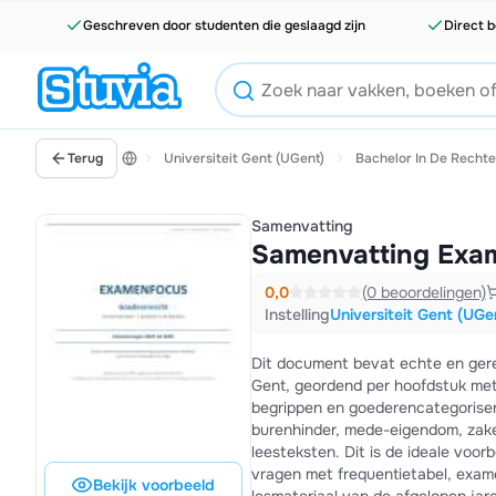
Geschreven door studenten die geslaagd zijn
Direct b
Terug
Universiteit Gent (UGent)
Bachelor In De Recht
Samenvatting
Samenvatting Exam
0,0
(0 beoordelingen)
Instelling
Universiteit Gent (UGe
Dit document bevat echte en ger
Gent, geordend per hoofdstuk met 
begrippen en goederencategoriser
burenhinder, mede-eigendom, zakeli
leesteksten. Dit is de ideale voo
vragen met frequentietabel, exame
Bekijk voorbeeld