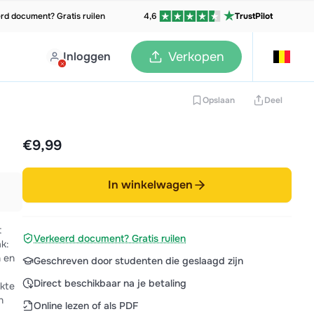
rd document? Gratis ruilen
4,6
TrustPilot
Inloggen
Verkopen
Opslaan
Deel
€9,99
In winkelwagen
t
Verkeerd document? Gratis ruilen
k:
 en
Geschreven door studenten die geslaagd zijn
Direct beschikbaar na je betaling
rkte
n
Online lezen of als PDF